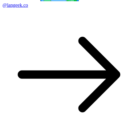
@langeek.co