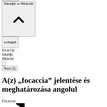
/fəkæʧə/
or /fēkāchē/
szótagok
focaccia
fəkæʧə
fēkāchē
Noun
(
1
)
A(z) „focaccia” jelentése és
meghatározása angolul
Focaccia