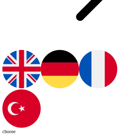
choose