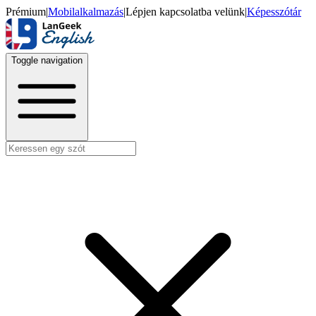
Prémium
|
Mobilalkalmazás
|
Lépjen kapcsolatba velünk
|
Képesszótár
Toggle navigation