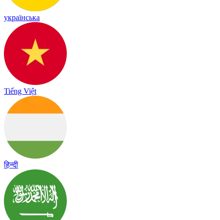
українська
Tiếng Việt
हिन्दी