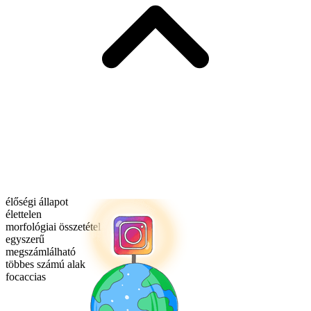
élőségi állapot
élettelen
morfológiai összetétel
egyszerű
megszámlálható
többes számú alak
focaccias