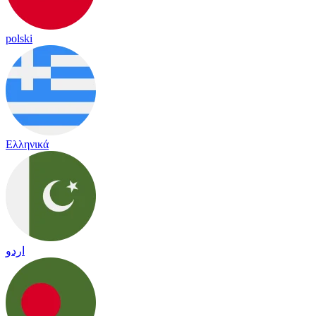
polski
Ελληνικά
اردو