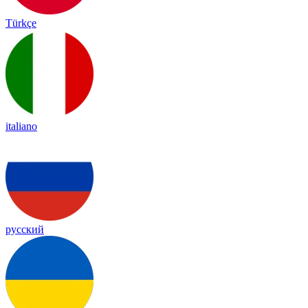
Türkçe
italiano
русский