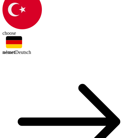
choose
német
Deutsch