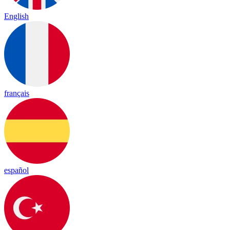
English
français
español