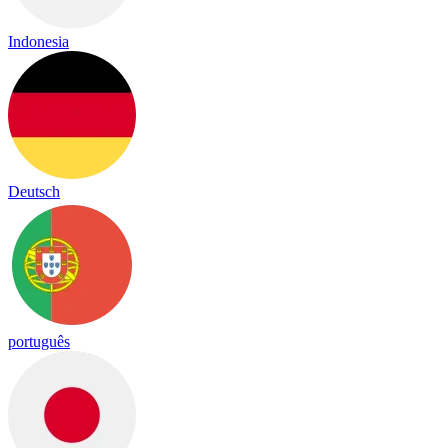
Indonesia
Deutsch
português