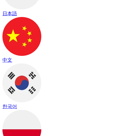
日本語
中文
한국어