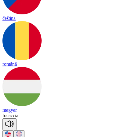
čeština
română
magyar
focaccia