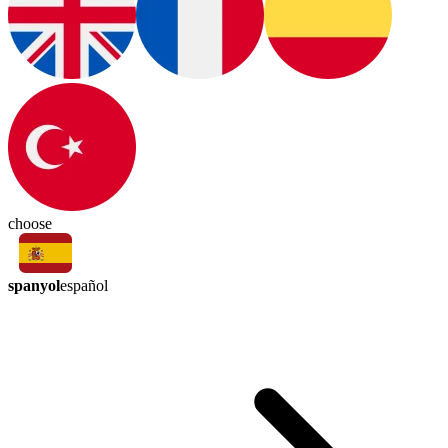
choose
spanyol
español