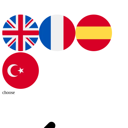
choose