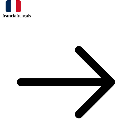
francia
français