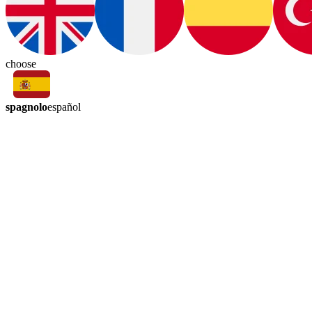
choose
spagnolo
español