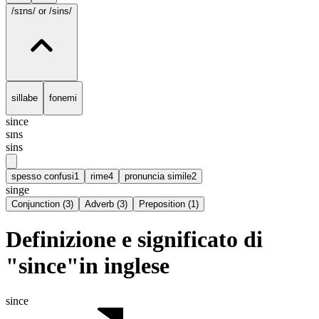
/sɪns/
or /sins/
sillabe
fonemi
since
sɪns
sins
spesso confusi
1
rime
4
pronuncia simile
2
singe
Conjunction
(
3
)
Adverb
(
3
)
Preposition
(
1
)
Definizione e significato di
"since"in inglese
since