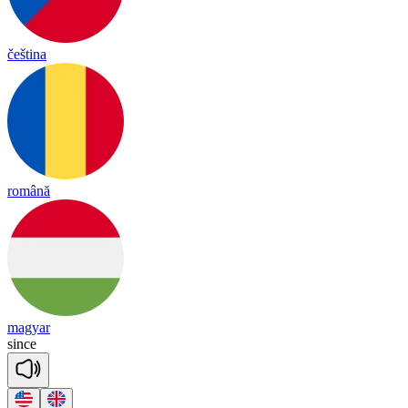
čeština
română
magyar
since