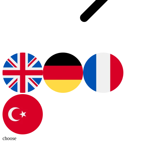
choose