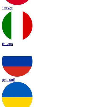
Türkçe
italiano
русский