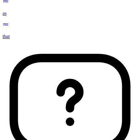
as
that