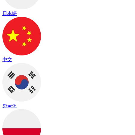
日本語
中文
한국어