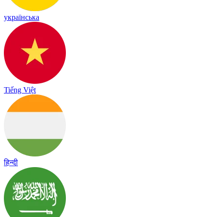
українська
Tiếng Việt
हिन्दी