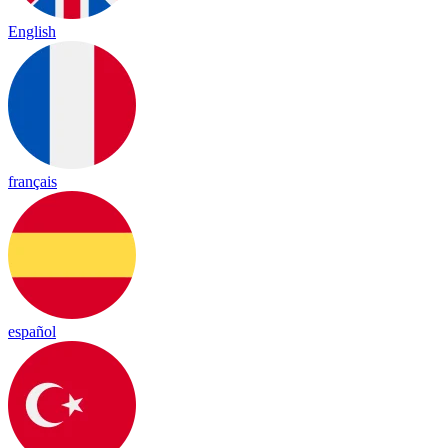
English
français
español