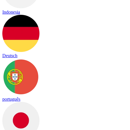
Indonesia
Deutsch
português