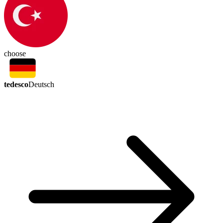
choose
tedesco
Deutsch