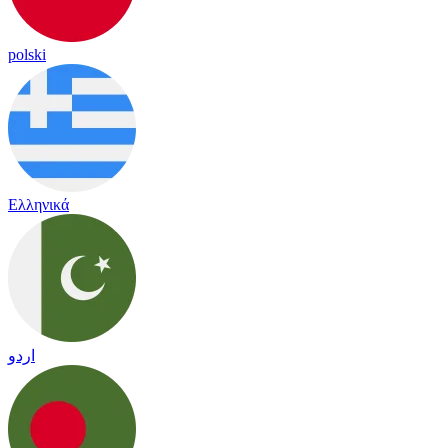
polski
Ελληνικά
اردو