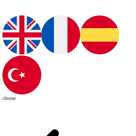
choose