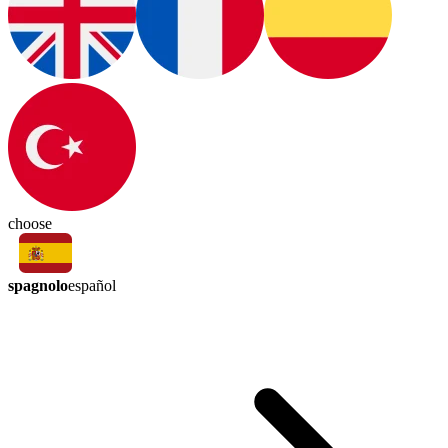
choose
spagnolo
español