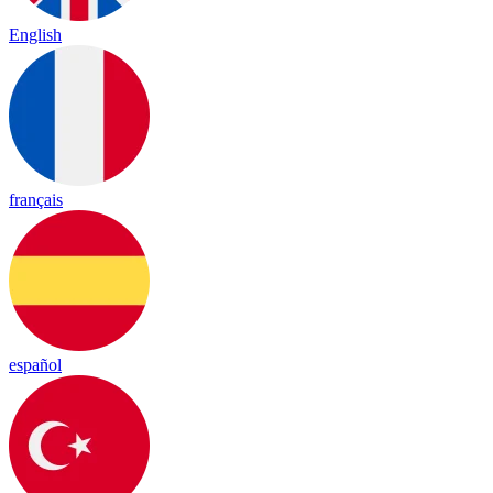
English
français
español