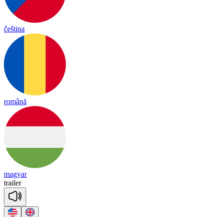
čeština
română
magyar
trai
ler