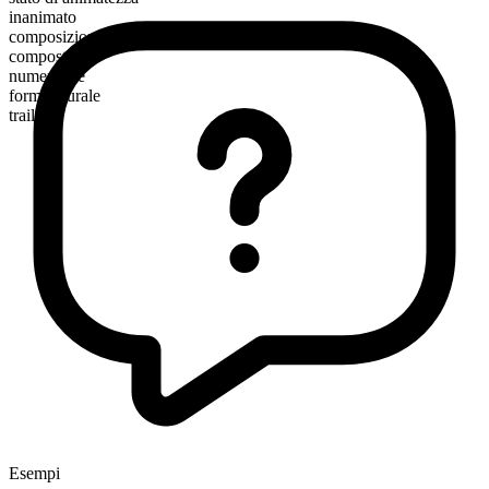
inanimato
composizione morfologica
composto
numerabile
forma plurale
trailers
Esempi