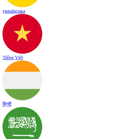
українська
Tiếng Việt
हिन्दी