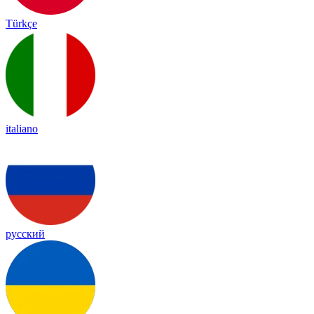
Türkçe
italiano
русский