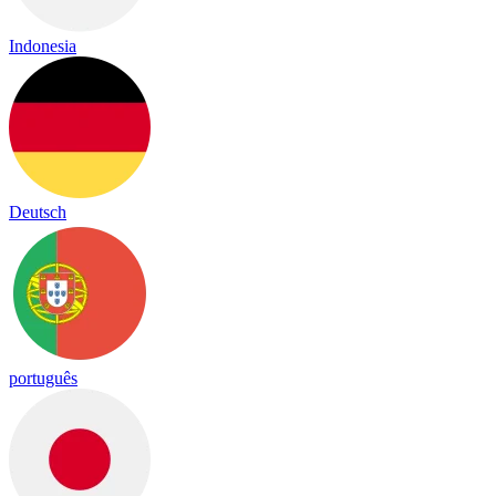
Indonesia
Deutsch
português