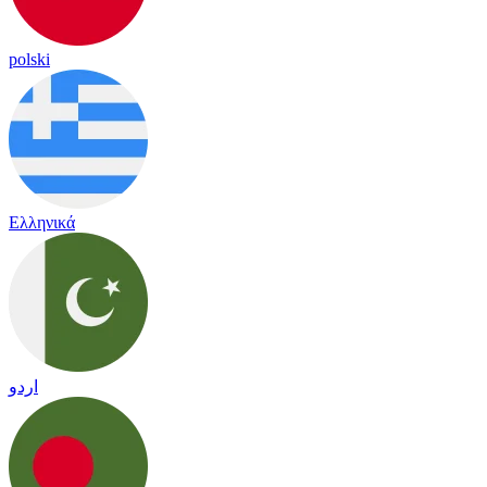
polski
Ελληνικά
اردو