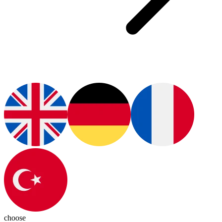
choose