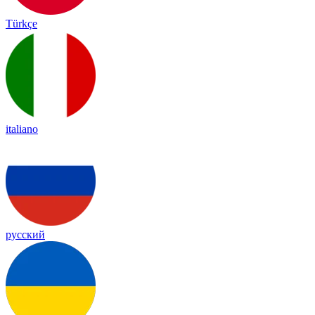
Türkçe
italiano
русский