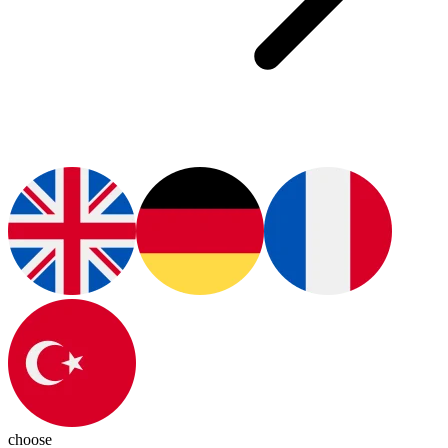
choose