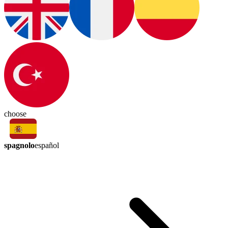
choose
spagnolo
español