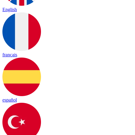
English
français
español