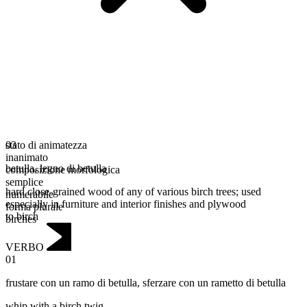
stato di animatezza
03
inanimato
betulla
,
legno di betulla
composizione morfologica
semplice
hard close-grained wood of any of various birch trees; used
numerabile
especially in furniture and interior finishes and plywood
forma plurale
to birch
birches
VERBO
01
frustare con un ramo di betulla
,
sferzare con un rametto di betulla
whip with a birch twig