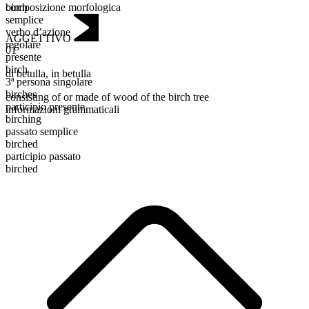
composizione morfologica
birch
semplice
verbo d’azione
AGGETTIVO
regolare
01
presente
birch
di betulla
,
in betulla
3ª persona singolare
birches
consisting of or made of wood of the birch tree
participio presente
informazioni grammaticali
birching
passato semplice
birched
participio passato
birched