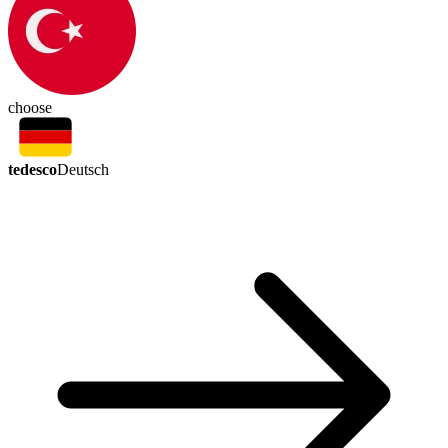
choose
tedesco
Deutsch