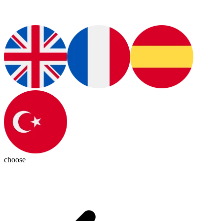
choose