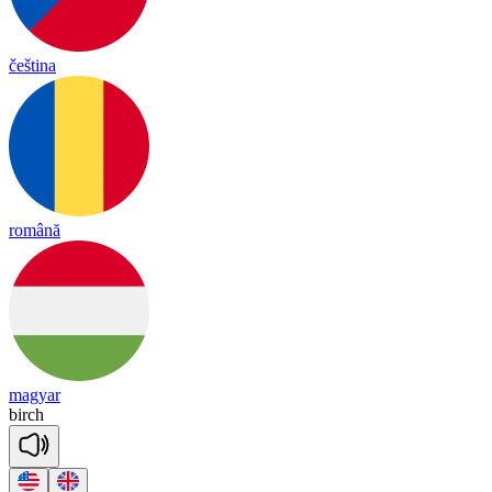
čeština
română
magyar
birch