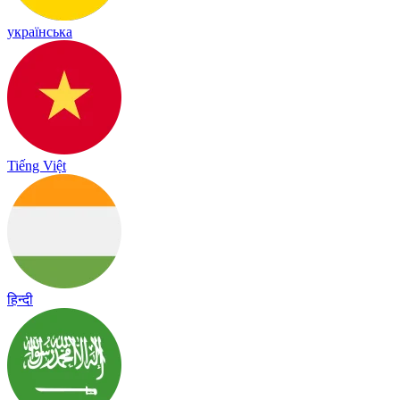
українська
Tiếng Việt
हिन्दी