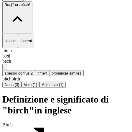
/bɜ:ʧ/
or /bēch/
sillabe
fonemi
birch
bɜ:ʧ
bēch
spesso confusi
2
rime
4
pronuncia simile
1
bitch
birth
Noun
(
3
)
Verb
(
1
)
Adjective
(
1
)
Definizione e significato di
"birch"in inglese
Birch