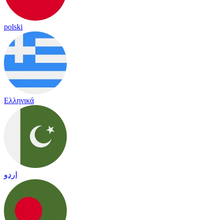
polski
Ελληνικά
اردو