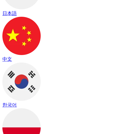
日本語
中文
한국어