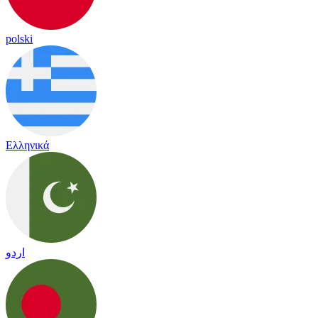
polski
Ελληνικά
اردو