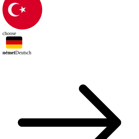
choose
német
Deutsch