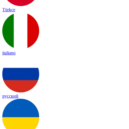
Türkçe
italiano
русский