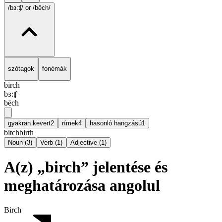
/bɜ:ʧ/
or /bēch/
szótagok
fonémák
birch
bɜ:ʧ
bēch
gyakran kevert
2
rímek
4
hasonló hangzású
1
bitch
birth
Noun
(
3
)
Verb
(
1
)
Adjective
(
1
)
A(z) „birch” jelentése és
meghatározása angolul
Birch