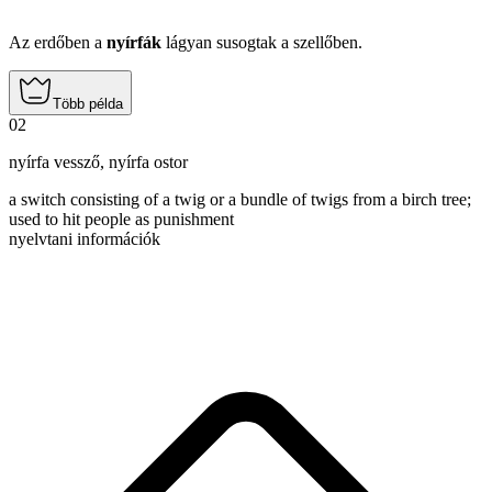
Az erdőben a
nyírfák
lágyan susogtak a szellőben.
Több példa
02
nyírfa vessző
,
nyírfa ostor
a switch consisting of a twig or a bundle of twigs from a birch tree;
used to hit people as punishment
nyelvtani információk