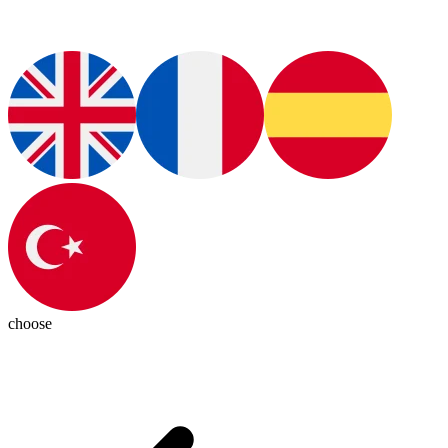
choose