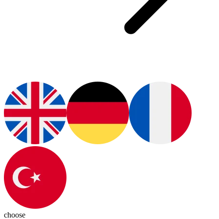
choose