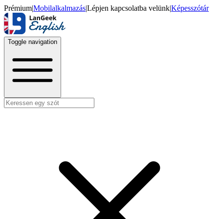
Prémium
|
Mobilalkalmazás
|
Lépjen kapcsolatba velünk
|
Képesszótár
Toggle navigation