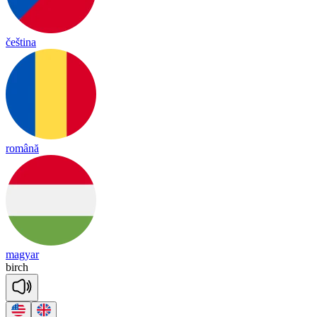
čeština
română
magyar
birch