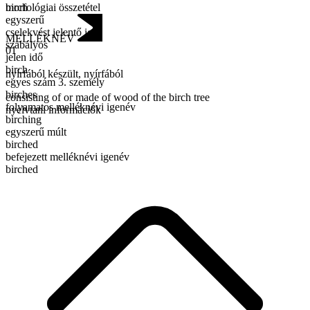
morfológiai összetétel
birch
egyszerű
cselekvést jelentő ige
MELLÉKNÉV
szabályos
01
jelen idő
birch
nyírfából készült
,
nyírfából
egyes szám 3. személy
birches
consisting of or made of wood of the birch tree
folyamatos melléknévi igenév
nyelvtani információk
birching
egyszerű múlt
birched
befejezett melléknévi igenév
birched