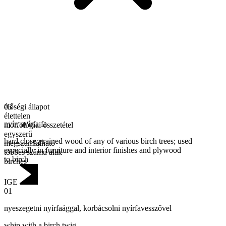
élőségi állapot
03
élettelen
nyír
,
nyírfa fa
morfológiai összetétel
egyszerű
hard close-grained wood of any of various birch trees; used
megszámlálható
especially in furniture and interior finishes and plywood
többes számú alak
to birch
birches
IGE
01
nyeszegetni nyírfaággal
,
korbácsolni nyírfavesszővel
whip with a birch twig