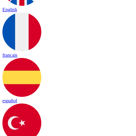
English
français
español