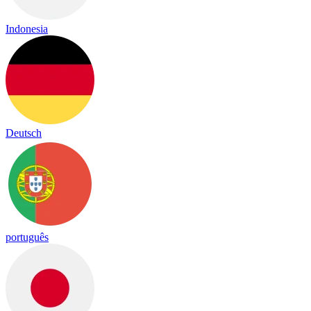
Indonesia
Deutsch
português