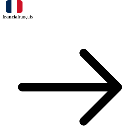
francia
français