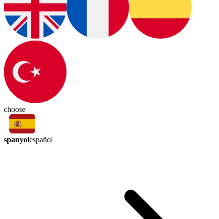
choose
spanyol
español