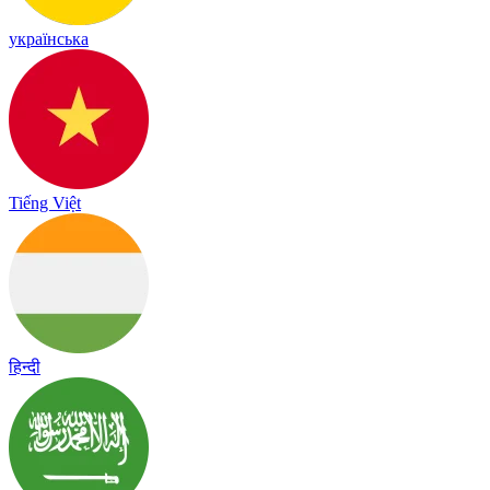
українська
Tiếng Việt
हिन्दी