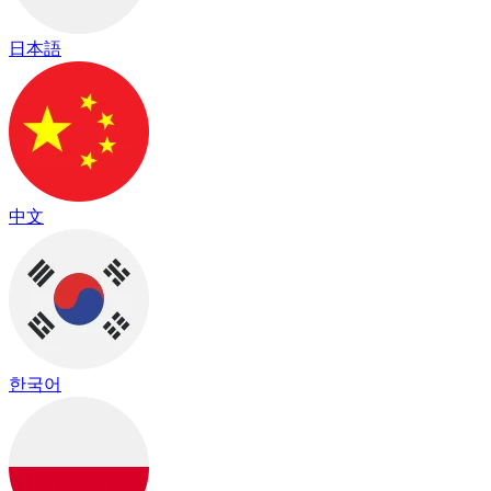
日本語
中文
한국어