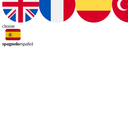
choose
spagnolo
español