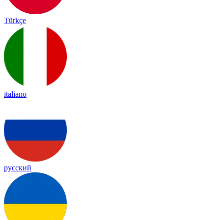
Türkçe
italiano
русский