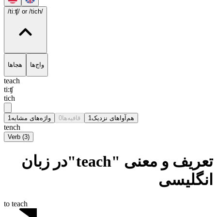
/ti:ʧ/
or /tich/
واج‌ها
هجاها
teach
ti:ʧ
tich
1
واژه‌های مشابه
0
قافیه‌ها
1
هم‌آواهای نزدیک
tench
Verb
(
3
)
تعریف و معنی "teach"در زبان
انگلیسی
to teach