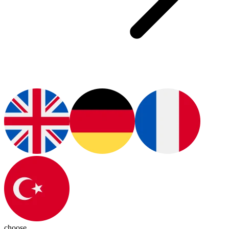
choose