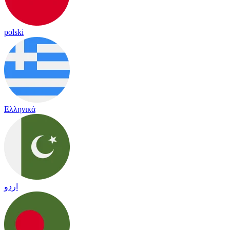
polski
Ελληνικά
اردو