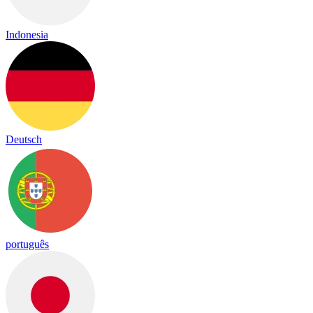
Indonesia
Deutsch
português