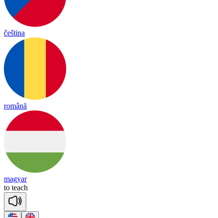
čeština
română
magyar
to
teach