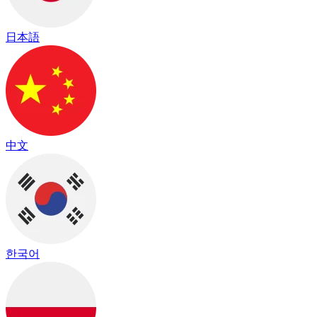
日本語
中文
한국어