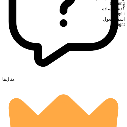
teaching
گذشته ساده
taught
اسم مفعول
taught
مثال‌ها