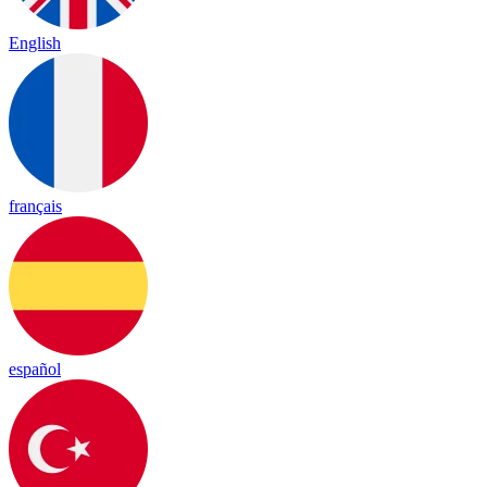
English
français
español