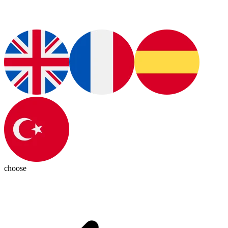
choose