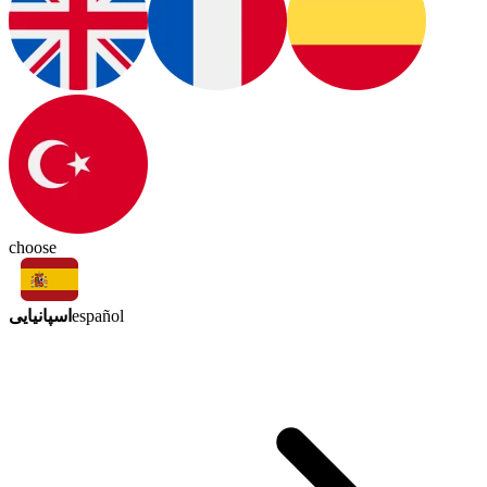
choose
اسپانیایی
español