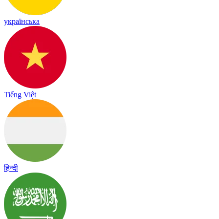
українська
Tiếng Việt
हिन्दी