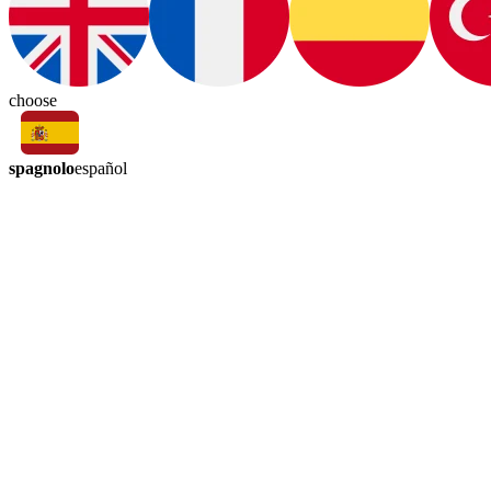
choose
spagnolo
español