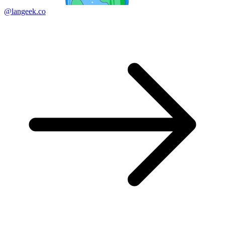
@langeek.co