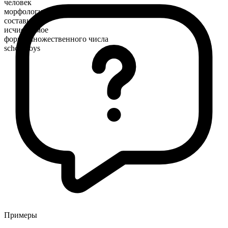
человек
морфологический состав
составное
исчисляемое
форма множественного числа
schoolboys
Примеры