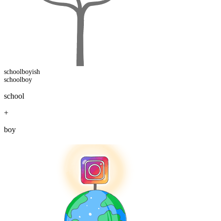
schoolboy
ish
schoolboy
school
+
boy