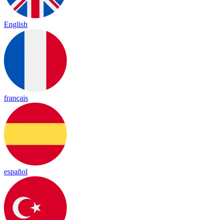
English
français
español