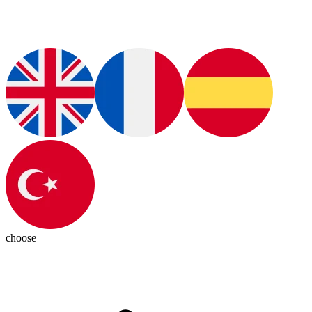
choose