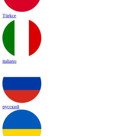
Türkçe
italiano
русский