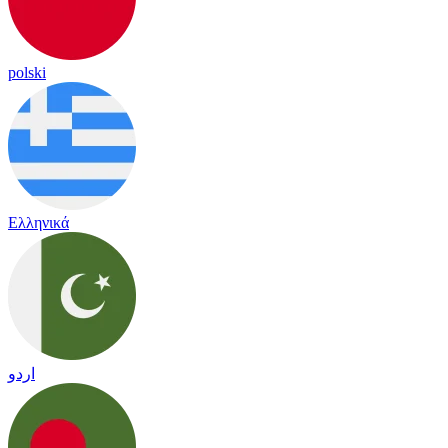
polski
Ελληνικά
اردو