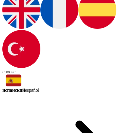
choose
испанский
español