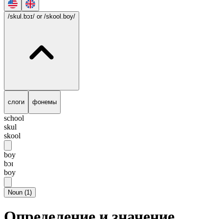
/skul.bɔɪ/
or /skool.boy/
слоги
фонемы
school
skul
skool
boy
bɔɪ
boy
Noun
(
1
)
Определение и значение