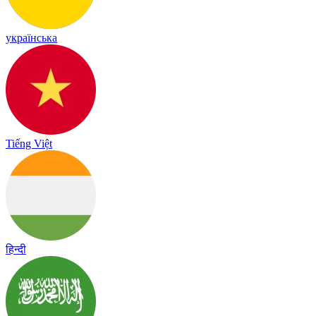
українська
Tiếng Việt
हिन्दी