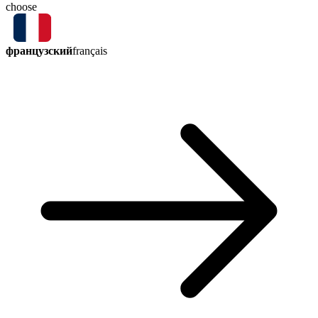
choose
французский
français