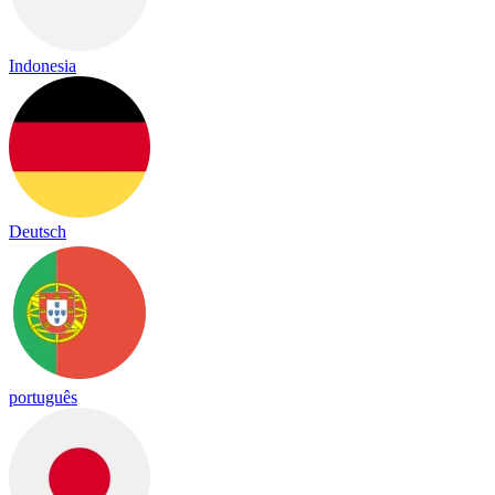
Indonesia
Deutsch
português