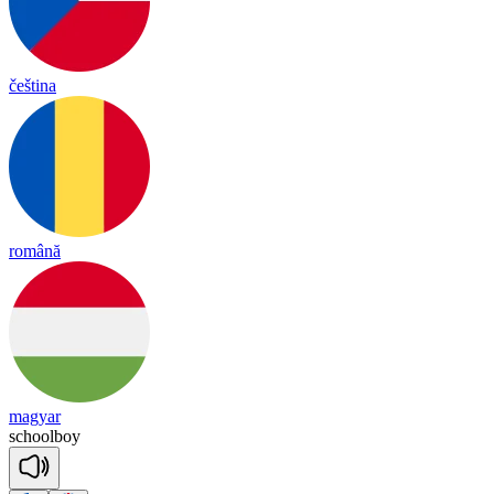
čeština
română
magyar
school
boy