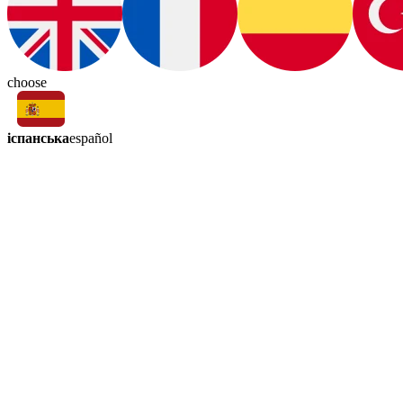
choose
іспанська
español