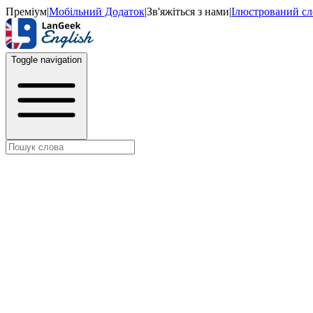
Преміум
|
Мобільний Додаток
|
Зв'яжіться з нами
|
Ілюстрований с
Toggle navigation