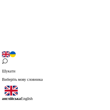
Шукати
Виберіть мову словника
англійська
English