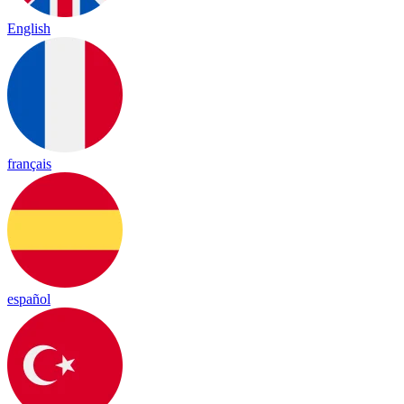
English
français
español