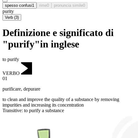
spesso confusi
1
rime
0
pronuncia simile
0
purity
Verb
(
3
)
Definizione e significato di
"purify"in inglese
to purify
VERBO
01
purificare
,
depurare
to clean and improve the quality of a substance by removing
impurities and increasing its concentration
Transitive
:
to purify
a substance