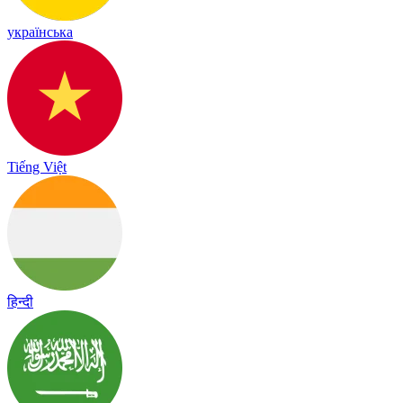
українська
Tiếng Việt
हिन्दी