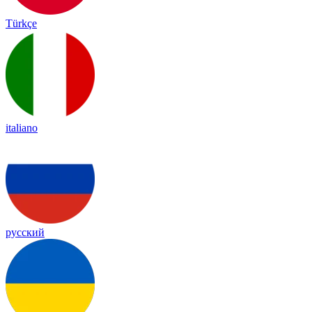
Türkçe
italiano
русский