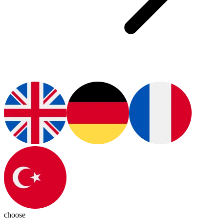
choose