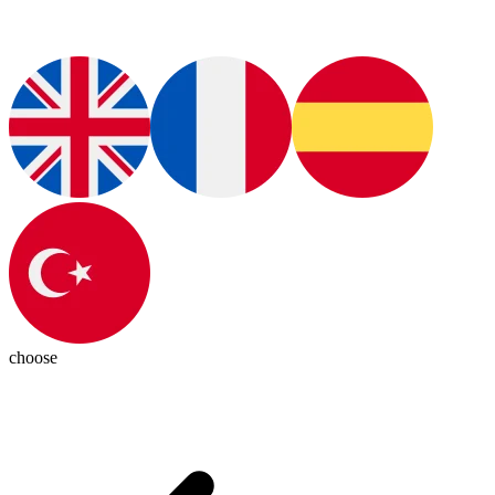
choose