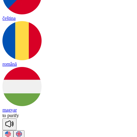
čeština
română
magyar
to
pu
ri
fy