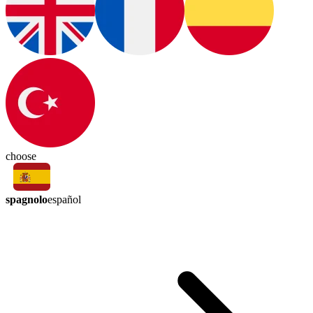
choose
spagnolo
español