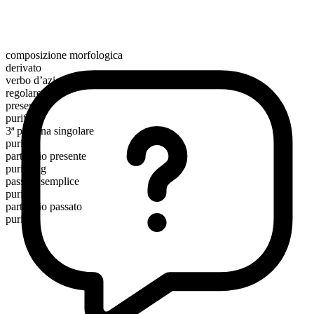
composizione morfologica
derivato
verbo d’azione
regolare
presente
purify
3ª persona singolare
purifies
participio presente
purifying
passato semplice
purified
participio passato
purified