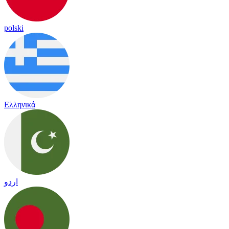
polski
Ελληνικά
اردو