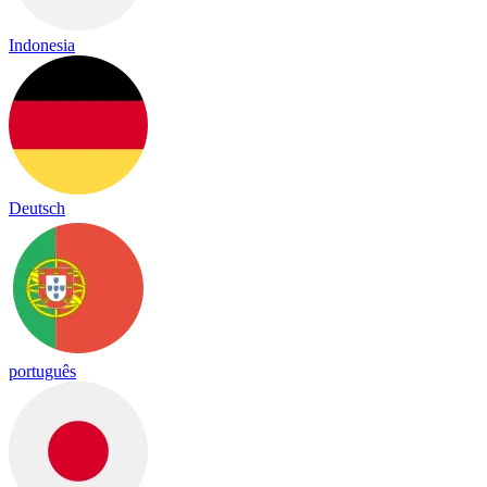
Indonesia
Deutsch
português