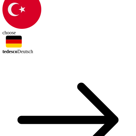
choose
tedesco
Deutsch