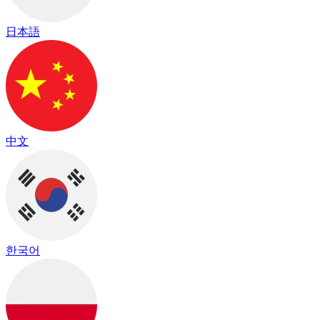
日本語
中文
한국어