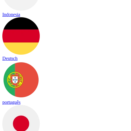
Indonesia
Deutsch
português