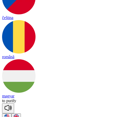
čeština
română
magyar
to
pu
ri
fy