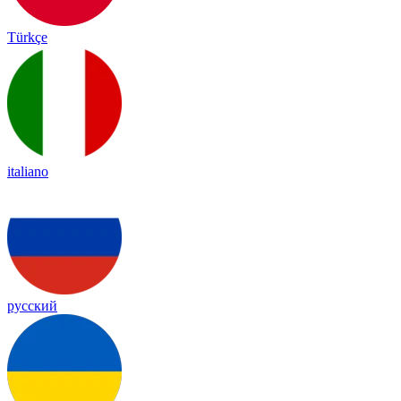
Türkçe
italiano
русский