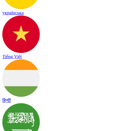
українська
Tiếng Việt
हिन्दी