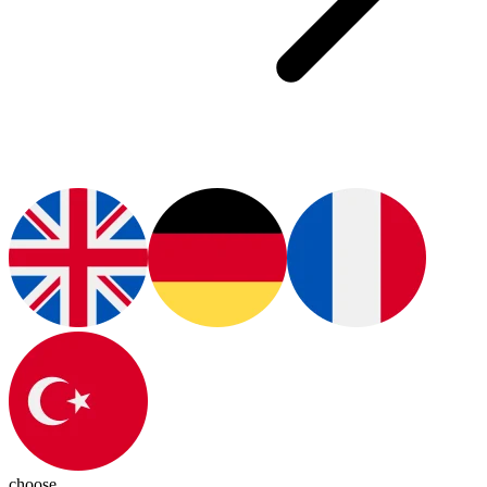
choose