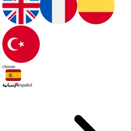
choose
الإسبانية
español