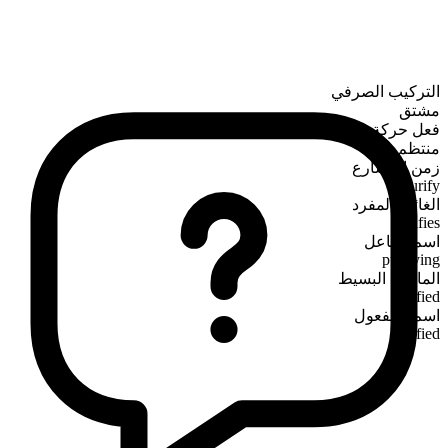
التركيب الصرفي
مشتق
فعل حركة
منتظم
زمن المضارع
purify
الغائب المفرد
purifies
اسم الفاعل
purifying
الماضي البسيط
purified
اسم المفعول
purified