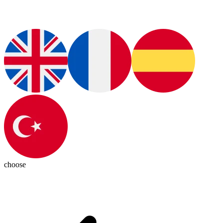
choose