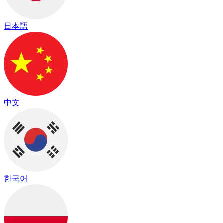
日本語
中文
한국어