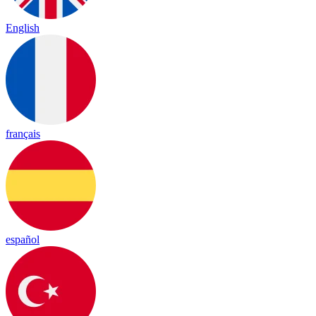
English
français
español