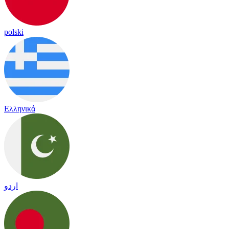
polski
Ελληνικά
اردو