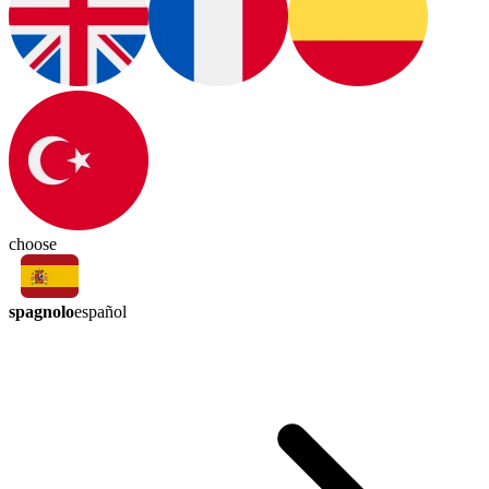
choose
spagnolo
español