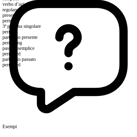
verbo d’azione
regolare
presente
permit
3ª persona singolare
permits
participio presente
permitting
passato semplice
permitted
participio passato
permitted
Esempi