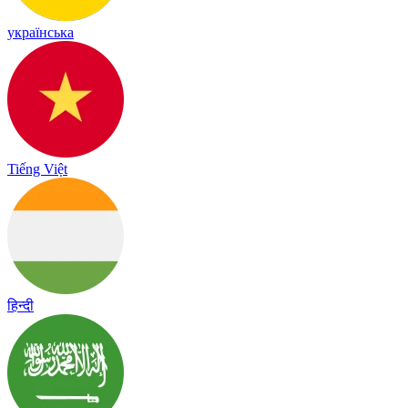
українська
Tiếng Việt
हिन्दी