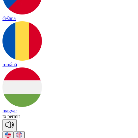
čeština
română
magyar
to
per
mit