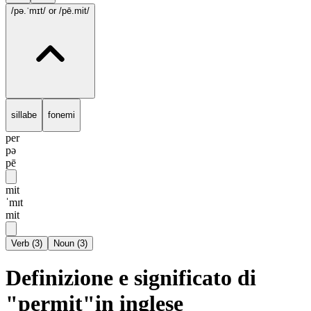
/pə.ˈmɪt/
or /pē.mit/
sillabe
fonemi
per
pə
pē
mit
ˈmɪt
mit
Verb
(
3
)
Noun
(
3
)
Definizione e significato di
"permit"in inglese