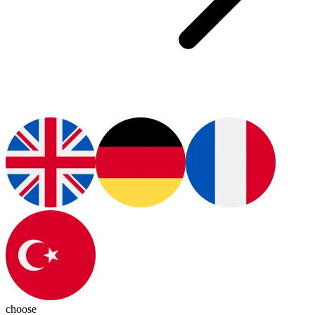
choose