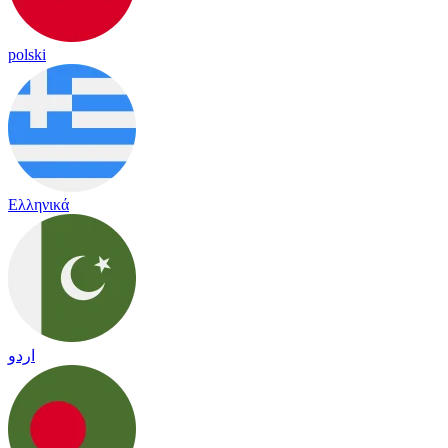
polski
Ελληνικά
اردو