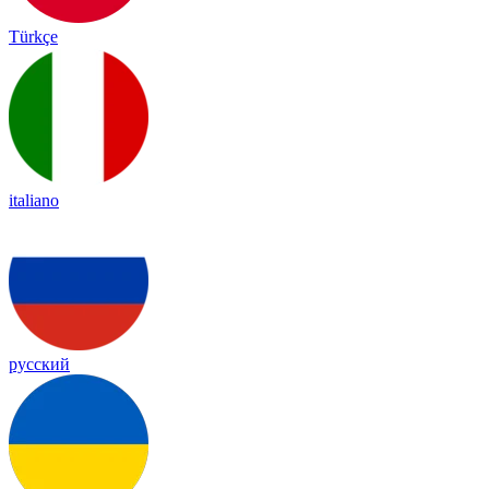
Türkçe
italiano
русский