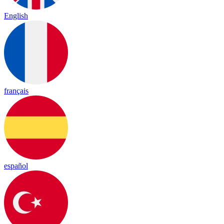
English
français
español