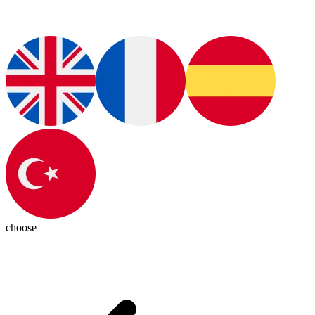
choose