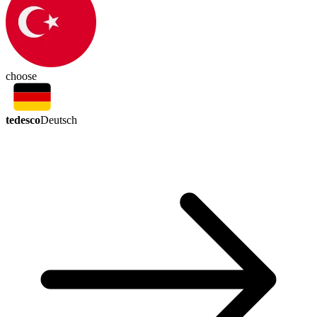
choose
tedesco
Deutsch