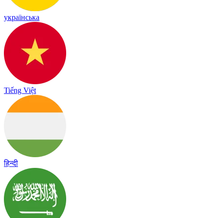
українська
Tiếng Việt
हिन्दी