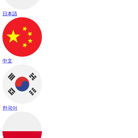
日本語
中文
한국어