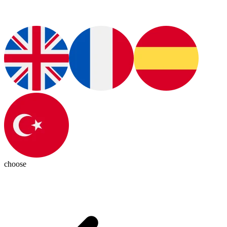
choose