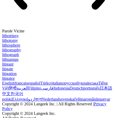
Parole Vicine
lithotripsy
lithotomy
lithosphere
lithography
lithograph
lithuanian
litigant
litigate
litigation
litigator
English
français
español
Türkçe
italiano
русский
українська
Tiếng
Việt
हिन्दी
العربية
Filipino
فارسی
Indonesia
Deutsch
português
日本語
中文
한국어
polski
Ελληνικά
اردو
বাংলা
Nederlands
svenska
čeština
română
magyar
Copyright © 2024 Langeek Inc. | All Rights Reserved |
Privacy
Policy
Copyright © 2024 Langeek Inc.