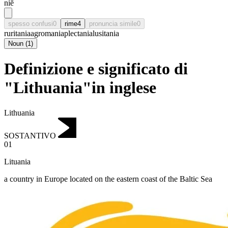
niē
spesso confusi
0
rime
4
pronuncia simile
0
ruritania
agromania
plectania
lusitania
Noun
(
1
)
Definizione e significato di
"Lithuania"in inglese
Lithuania
SOSTANTIVO
01
Lituania
a country in Europe located on the eastern coast of the Baltic Sea