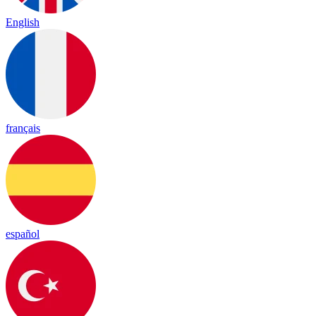
English
français
español