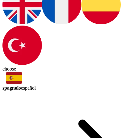
choose
spagnolo
español