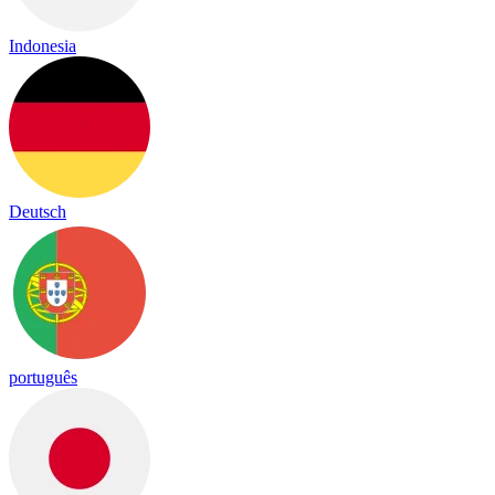
Indonesia
Deutsch
português