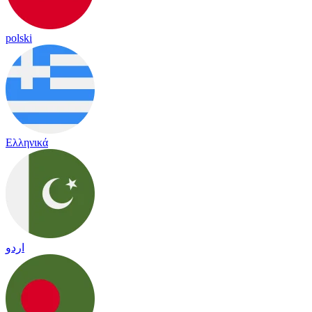
polski
Ελληνικά
اردو