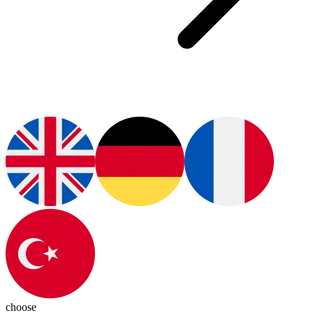
choose