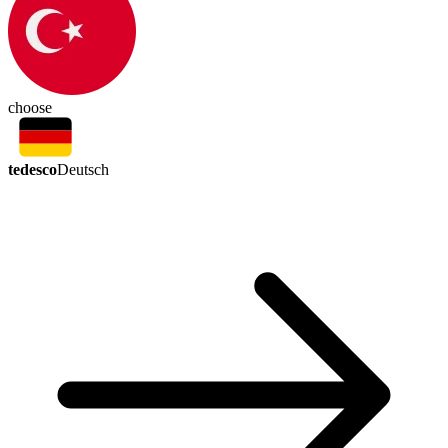
choose
tedesco
Deutsch