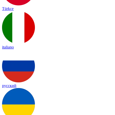
Türkçe
italiano
русский