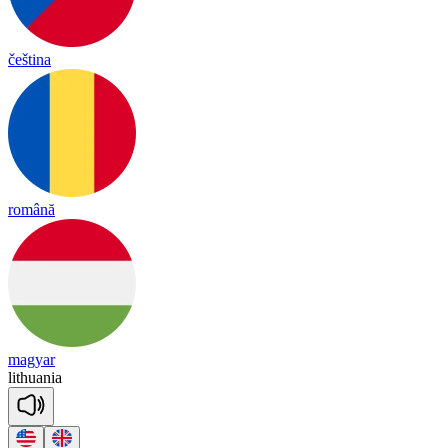
čeština
română
magyar
li
thua
nia