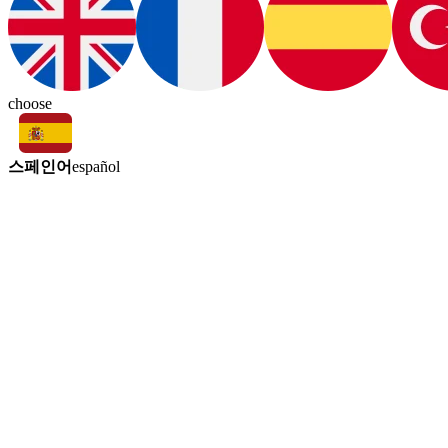
choose
스페인어
español