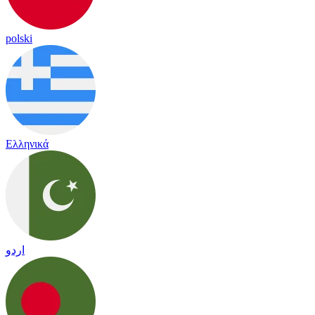
polski
Ελληνικά
اردو