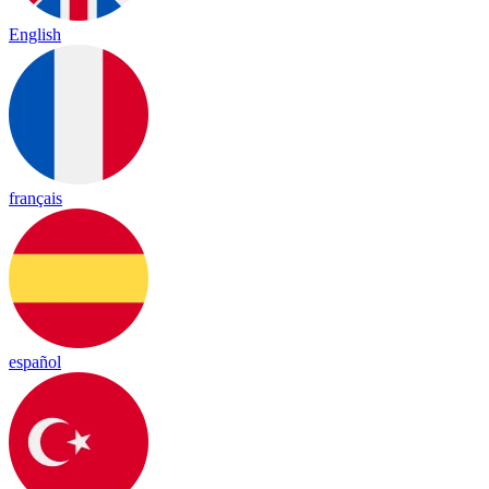
English
français
español