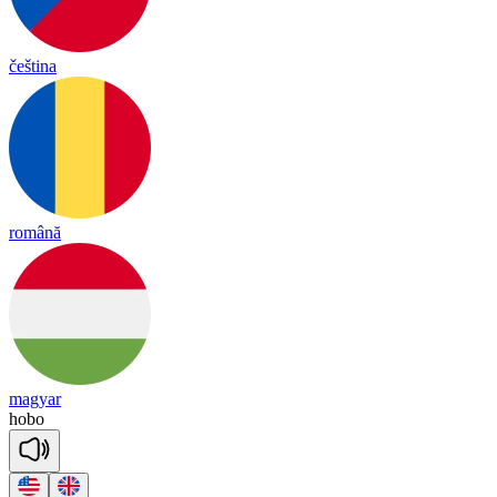
čeština
română
magyar
ho
bo