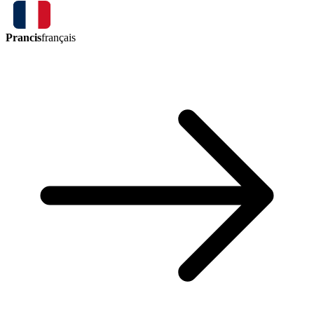
Prancis
français