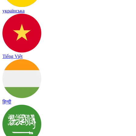
українська
Tiếng Việt
हिन्दी