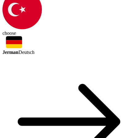
choose
Jerman
Deutsch