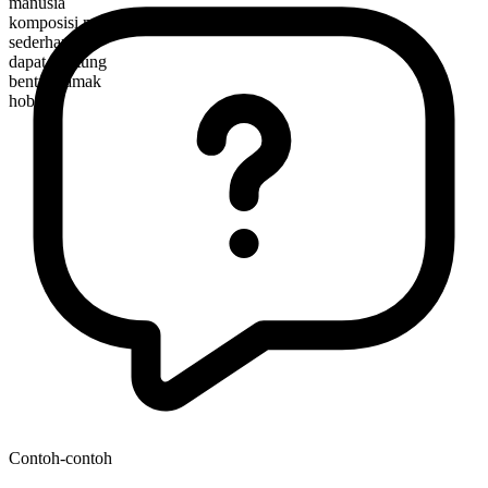
manusia
komposisi morfologis
sederhana
dapat dihitung
bentuk jamak
hobos
Contoh-contoh