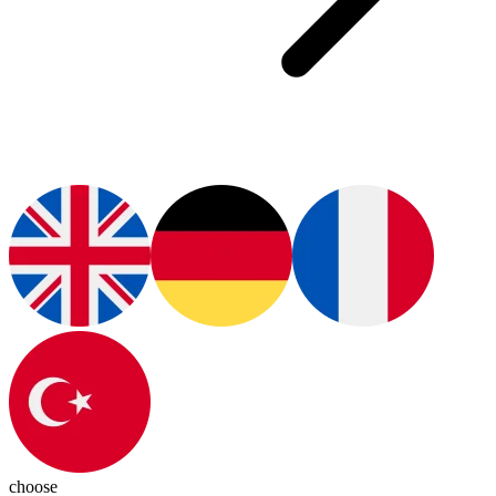
choose