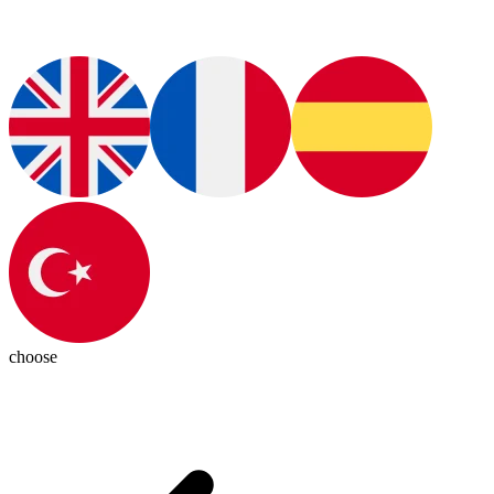
choose