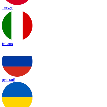
Türkçe
italiano
русский