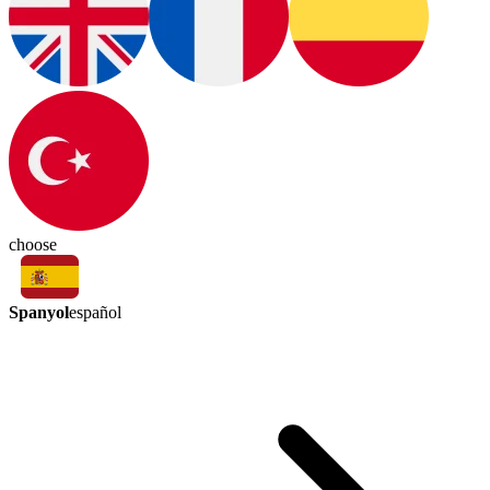
choose
Spanyol
español