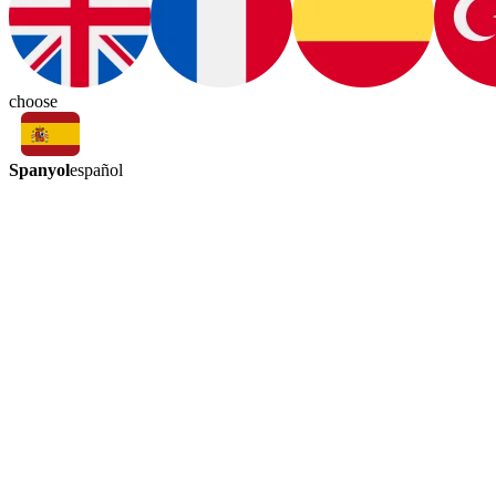
choose
Spanyol
español