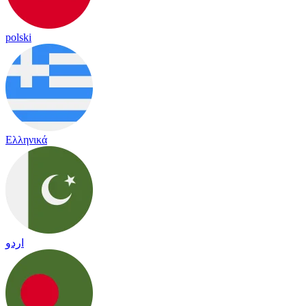
polski
Ελληνικά
اردو