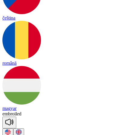
čeština
română
magyar
emb
roiled