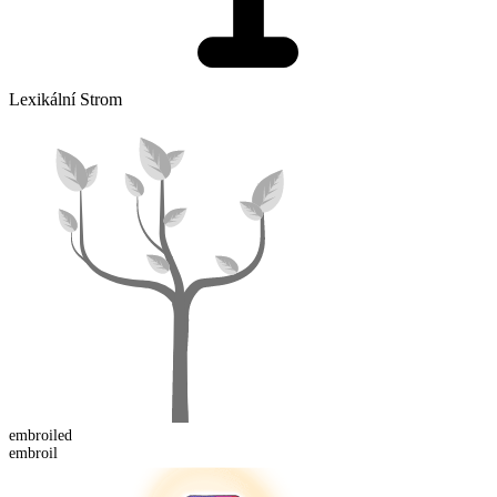
Lexikální Strom
embroil
ed
embroil