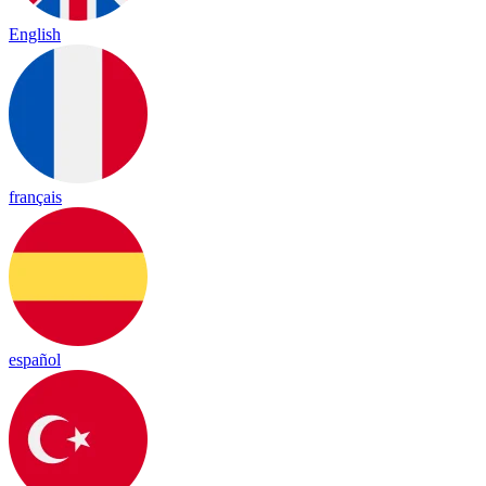
English
français
español