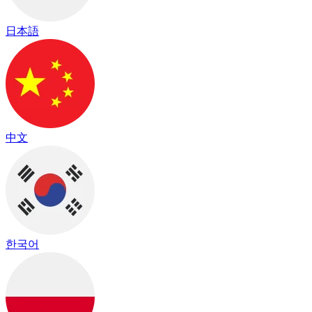
日本語
中文
한국어