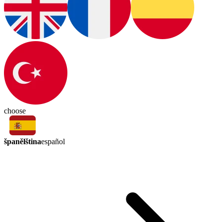
choose
španělština
español