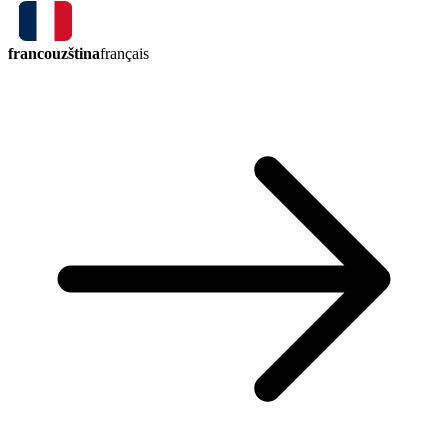
francouzština
français