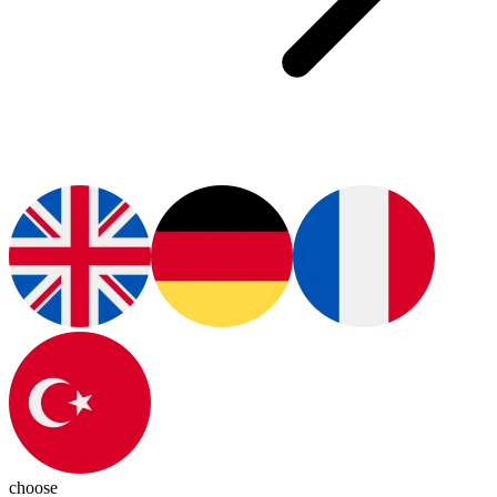
choose