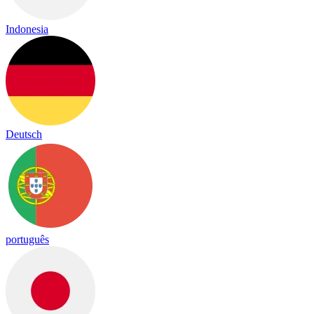
Indonesia
Deutsch
português