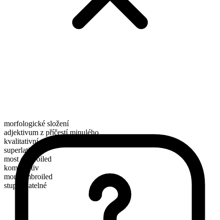
morfologické složení
adjektivum z příčestí minulého
kvalitativní
superlativ
most embroiled
komparativ
more embroiled
stupňovatelné