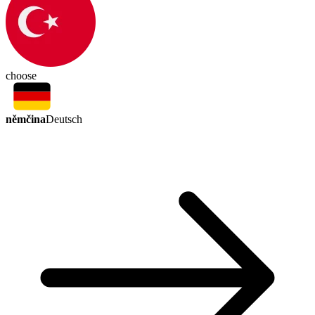
choose
němčina
Deutsch