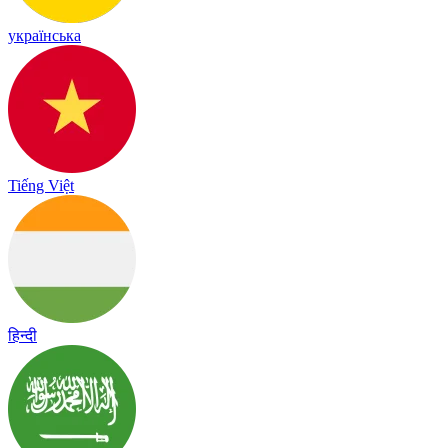
українська
Tiếng Việt
हिन्दी