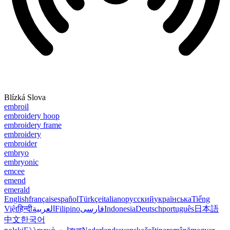
Blízká Slova
embroil
embroidery hoop
embroidery frame
embroidery
embroider
embryo
embryonic
emcee
emend
emerald
English
français
español
Türkçe
italiano
русский
українська
Tiếng
Việt
हिन्दी
العربية
Filipino
فارسی
Indonesia
Deutsch
português
日本語
中文
한국어