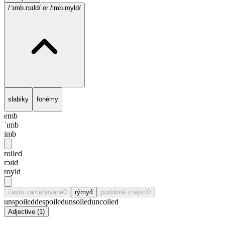
/ˈɪmb.rɔɪld/
or /imb.royld/
slabiky
fonémy
emb
ˈɪmb
imb
roiled
rɔɪld
royld
často zaměňované
0
rýmy
4
podobně znějící
0
unspoiled
despoiled
unsoiled
uncoiled
Adjective
(
1
)