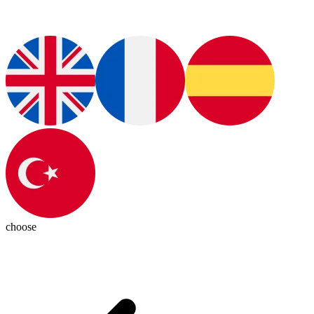
choose