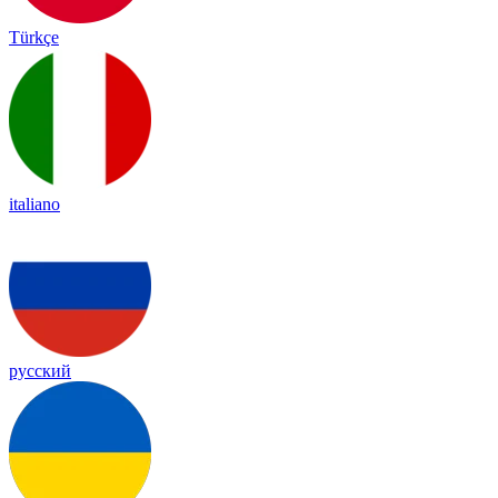
Türkçe
italiano
русский