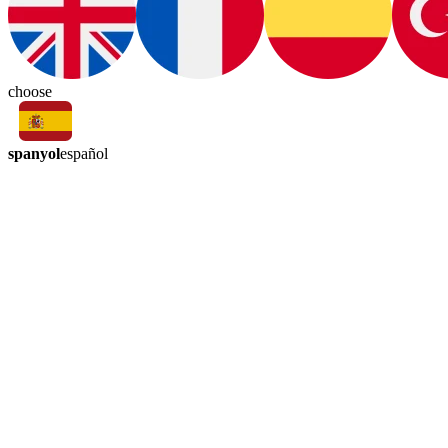
choose
spanyol
español