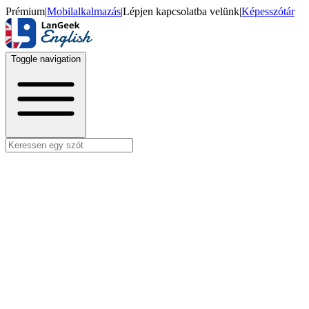
Prémium
|
Mobilalkalmazás
|
Lépjen kapcsolatba velünk
|
Képesszótár
Toggle navigation