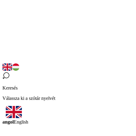
Keresés
Válassza ki a szótár nyelvét
angol
English