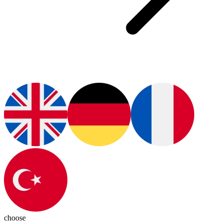
choose