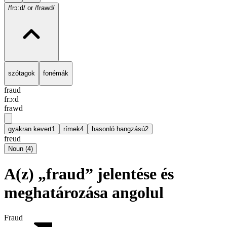
/frɔ:d/
or /frawd/
szótagok
fonémák
fraud
frɔ:d
frawd
gyakran kevert
1
rímek
4
hasonló hangzású
2
freud
Noun
(
4
)
A(z) „fraud” jelentése és
meghatározása angolul
Fraud