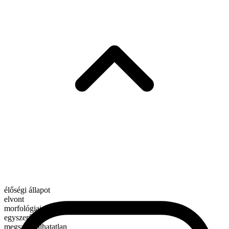
élőségi állapot
elvont
morfológiai összetétel
egyszerű
megszámlálhatatlan