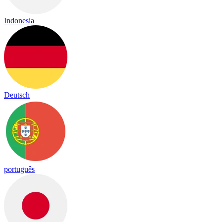
Indonesia
Deutsch
português