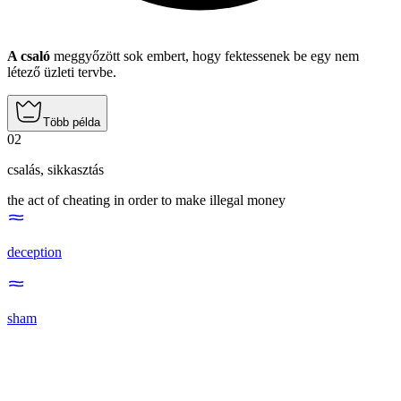
A csaló
meggyőzött sok embert, hogy fektessenek be egy nem
létező üzleti tervbe.
Több példa
02
csalás
,
sikkasztás
the act of cheating in order to make illegal money
deception
sham