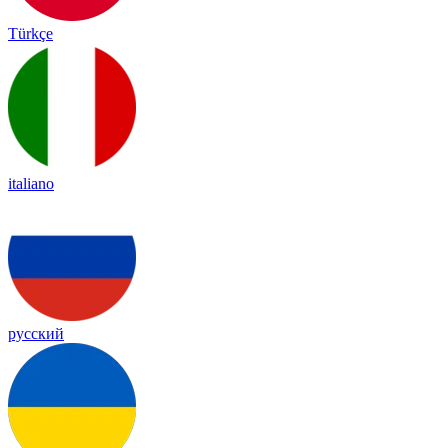
Türkçe
italiano
русский