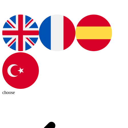
choose