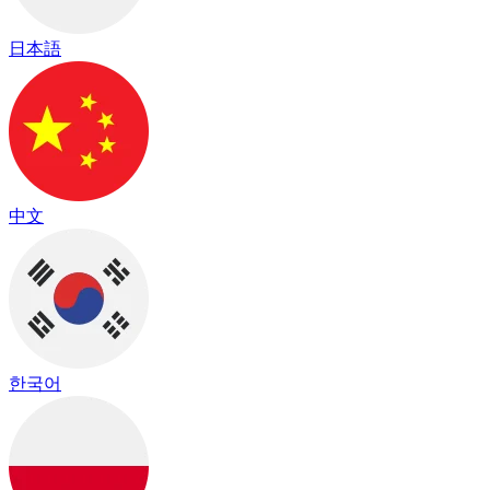
日本語
中文
한국어