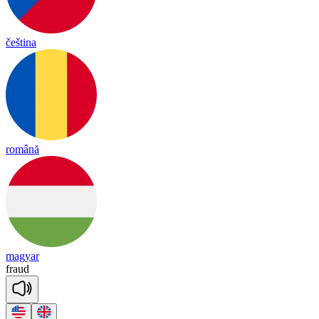
čeština
română
magyar
fraud