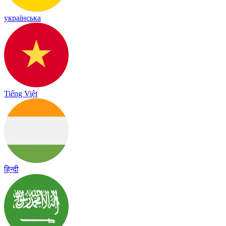
українська
Tiếng Việt
हिन्दी