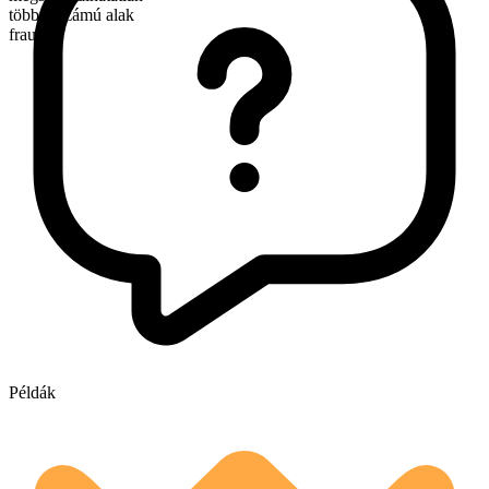
többes számú alak
frauds
Példák