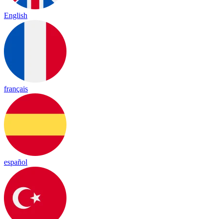
English
français
español