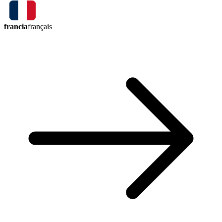
francia
français