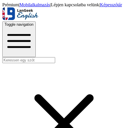
Prémium
|
Mobilalkalmazás
|
Lépjen kapcsolatba velünk
|
Képesszótár
Toggle navigation