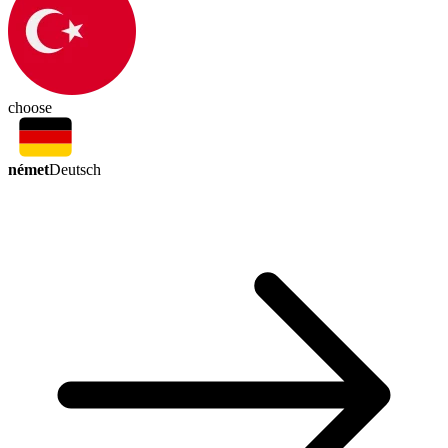
choose
német
Deutsch