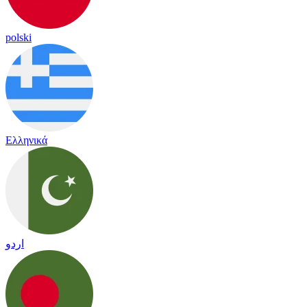
polski
Ελληνικά
اردو