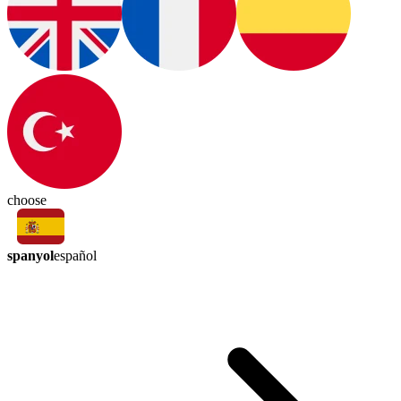
choose
spanyol
español