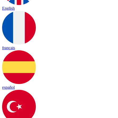
English
français
español