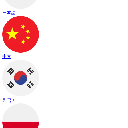
日本語
中文
한국어