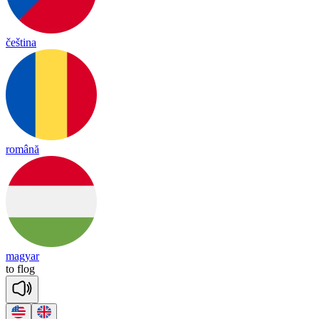
čeština
română
magyar
to
flog