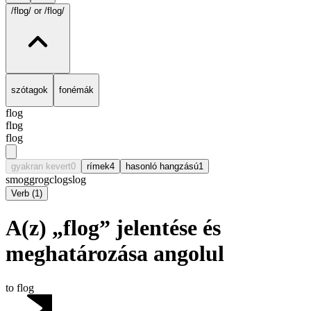
/flɒg/
or /flog/
szótagok
fonémák
flog
flɒg
flog
gyakran kevert
0
rímek
4
hasonló hangzású
1
smog
grog
clog
slog
Verb
(
1
)
A(z) „flog” jelentése és
meghatározása angolul
to flog