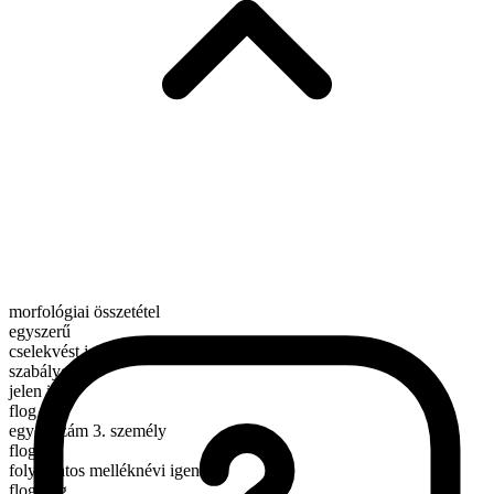
morfológiai összetétel
egyszerű
cselekvést jelentő ige
szabályos
jelen idő
flog
egyes szám 3. személy
flogs
folyamatos melléknévi igenév
flogging