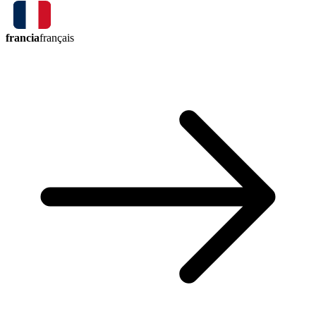
francia
français