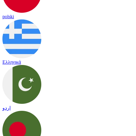
polski
Ελληνικά
اردو