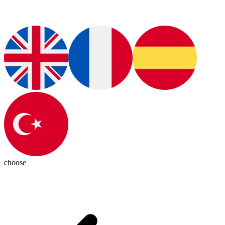
choose