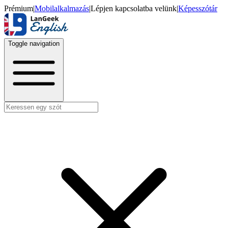
Prémium
|
Mobilalkalmazás
|
Lépjen kapcsolatba velünk
|
Képesszótár
Toggle navigation