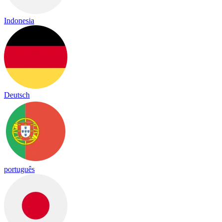
Indonesia
Deutsch
português