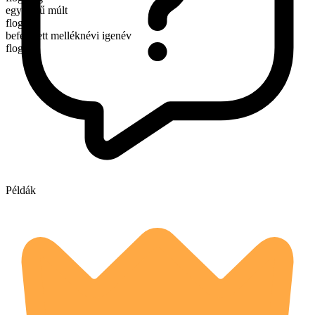
egyszerű múlt
flogged
befejezett melléknévi igenév
flogged
Példák