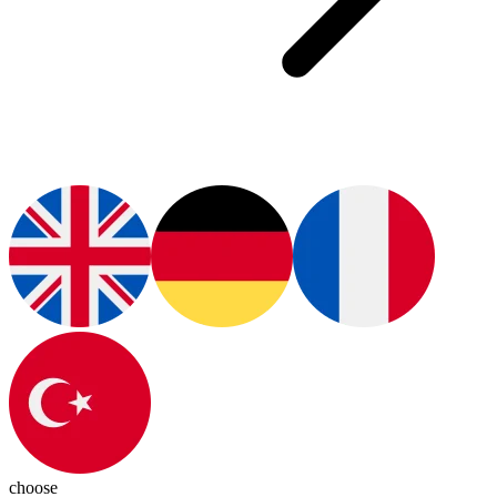
choose