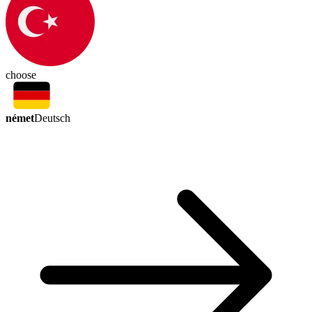
choose
német
Deutsch