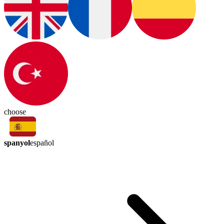
choose
spanyol
español