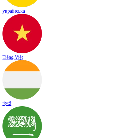
українська
Tiếng Việt
हिन्दी