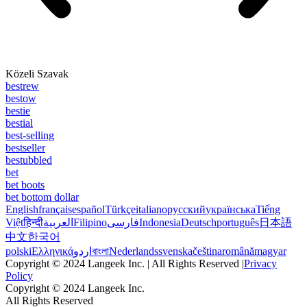
Közeli Szavak
bestrew
bestow
bestie
bestial
best-selling
bestseller
bestubbled
bet
bet boots
bet bottom dollar
English
français
español
Türkçe
italiano
русский
українська
Tiếng
Việt
हिन्दी
العربية
Filipino
فارسی
Indonesia
Deutsch
português
日本語
中文
한국어
polski
Ελληνικά
اردو
বাংলা
Nederlands
svenska
čeština
română
magyar
Copyright © 2024 Langeek Inc. | All Rights Reserved |
Privacy
Policy
Copyright © 2024 Langeek Inc.
All Rights Reserved