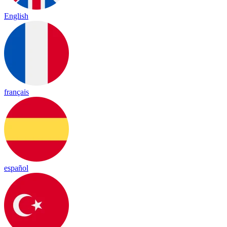
English
français
español