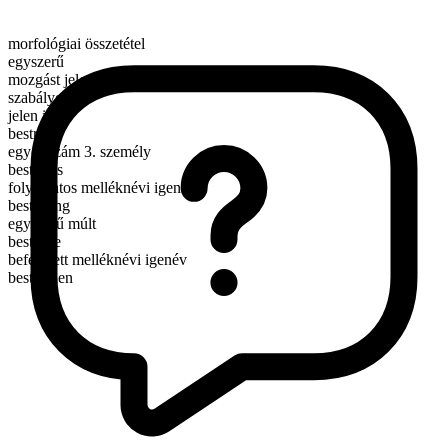
morfológiai összetétel
egyszerű
mozgást jelentő ige
szabályos
jelen idő
bestride
egyes szám 3. személy
bestrides
folyamatos melléknévi igenév
bestriding
egyszerű múlt
bestrode
befejezett melléknévi igenév
bestridden