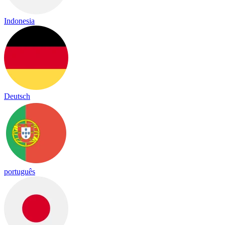
Indonesia
Deutsch
português