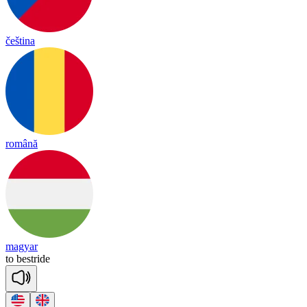
čeština
română
magyar
to
best
ride