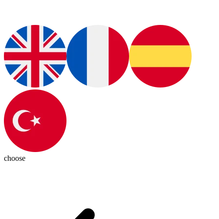
choose