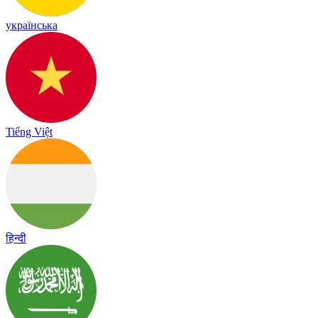
українська
Tiếng Việt
हिन्दी