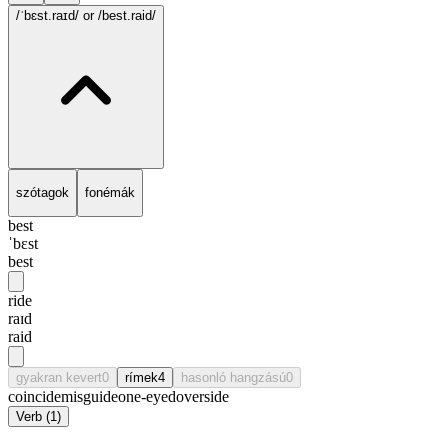
/ˈbɛst.raɪd/
or /best.raid/
szótagok
fonémák
best
ˈbɛst
best
ride
raɪd
raid
gyakran kevert
0
rímek
4
hasonló hangzású
0
coincide
misguide
one-eyed
overside
Verb
(
1
)