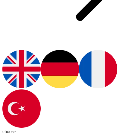
choose