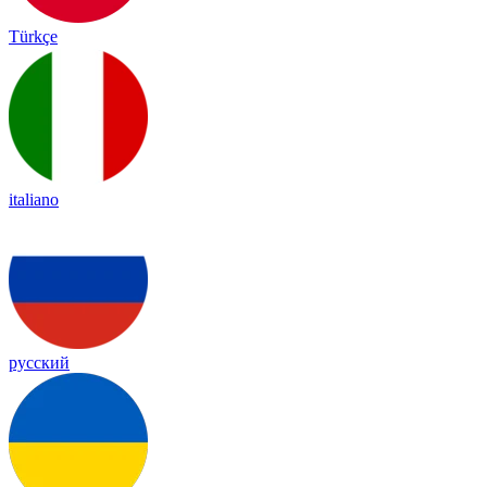
Türkçe
italiano
русский