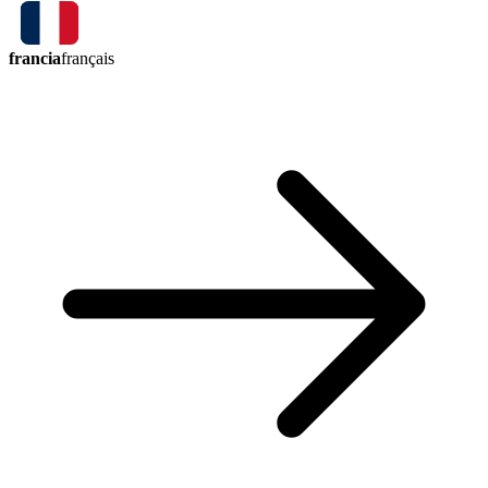
francia
français