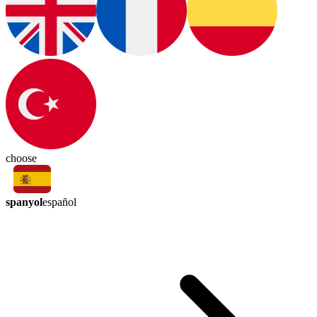
choose
spanyol
español