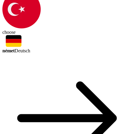
choose
német
Deutsch