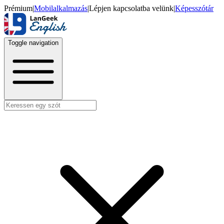
Prémium
|
Mobilalkalmazás
|
Lépjen kapcsolatba velünk
|
Képesszótár
Toggle navigation