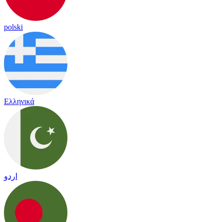
polski
Ελληνικά
اردو