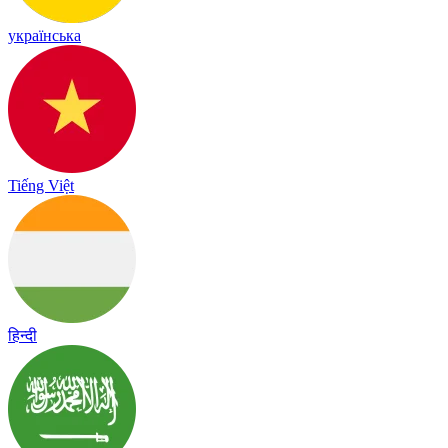
українська
Tiếng Việt
हिन्दी