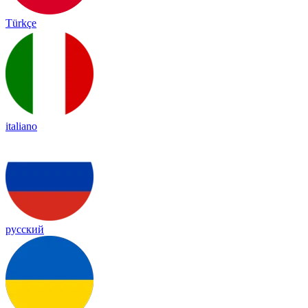
Türkçe
italiano
русский