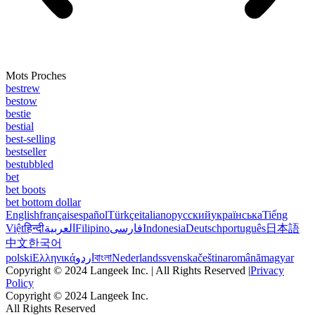
Mots Proches
bestrew
bestow
bestie
bestial
best-selling
bestseller
bestubbled
bet
bet boots
bet bottom dollar
English
français
español
Türkçe
italiano
русский
українська
Tiếng
Việt
हिन्दी
العربية
Filipino
فارسی
Indonesia
Deutsch
português
日本語
中文
한국어
polski
Ελληνικά
اردو
বাংলা
Nederlands
svenska
čeština
română
magyar
Copyright © 2024 Langeek Inc. | All Rights Reserved |
Privacy
Policy
Copyright © 2024 Langeek Inc.
All Rights Reserved