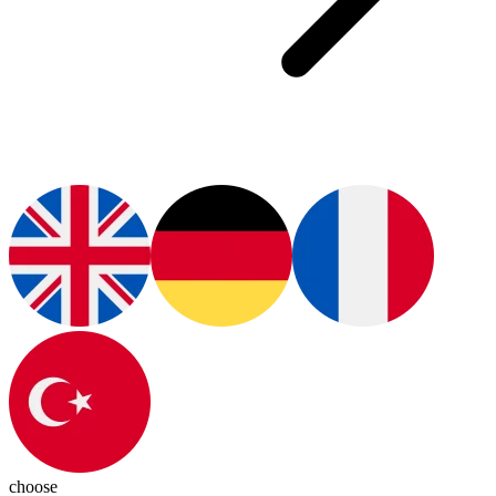
choose