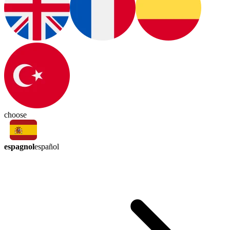
choose
espagnol
español