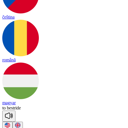
čeština
română
magyar
to
best
ride