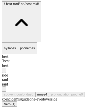
/ˈbɛst.raɪd/
or /best.raid/
syllabes
phonèmes
best
ˈbɛst
best
ride
raɪd
raid
souvent confondus
0
rimes
4
prononciation proche
0
coincide
misguide
one-eyed
overside
Verb
(
1
)