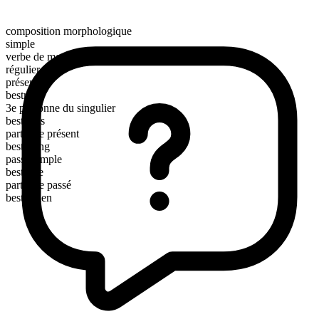
composition morphologique
simple
verbe de mouvement
régulier
présent
bestride
3e personne du singulier
bestrides
participe présent
bestriding
passé simple
bestrode
participe passé
bestridden