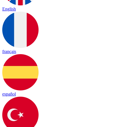
English
français
español