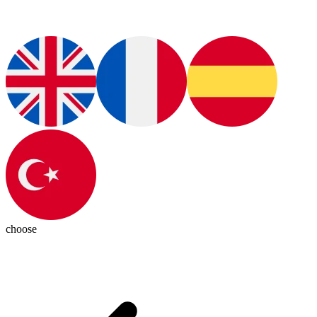
choose