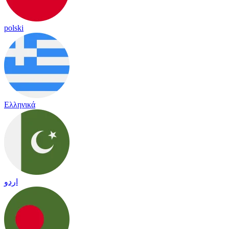
polski
Ελληνικά
اردو