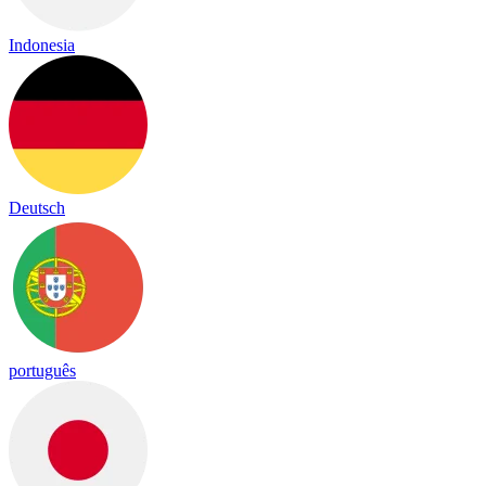
Indonesia
Deutsch
português