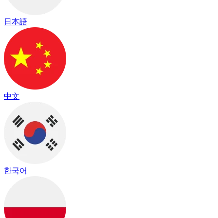
日本語
中文
한국어