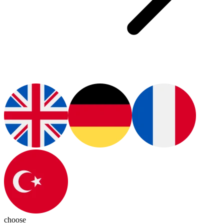
choose