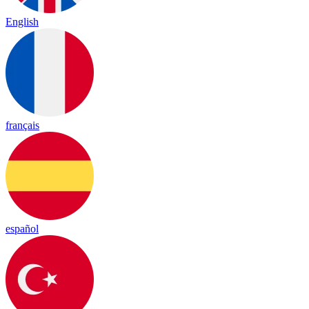
English
français
español