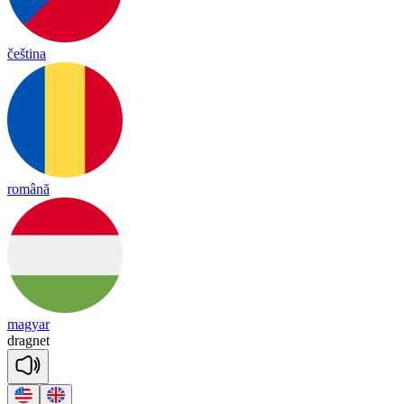
čeština
română
magyar
drag
net