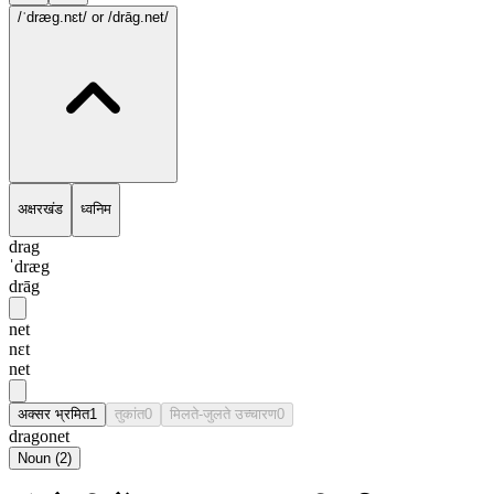
/ˈdræg.nɛt/
or /drāg.net/
अक्षरखंड
ध्वनिम
drag
ˈdræg
drāg
net
nɛt
net
अक्सर भ्रमित
1
तुकांत
0
मिलते-जुलते उच्चारण
0
dragonet
Noun
(
2
)