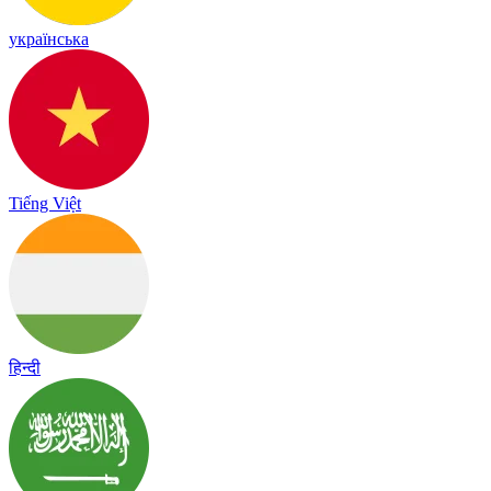
українська
Tiếng Việt
हिन्दी