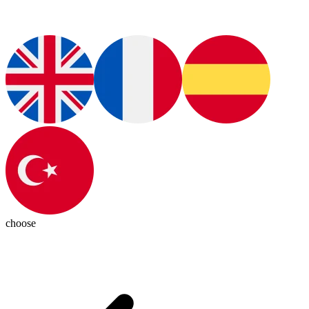
choose