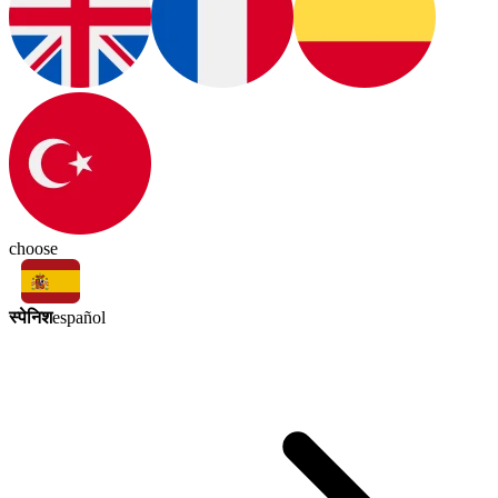
choose
स्पेनिश
español