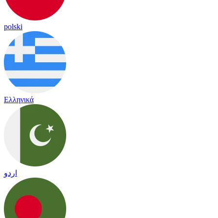
polski
Ελληνικά
اردو