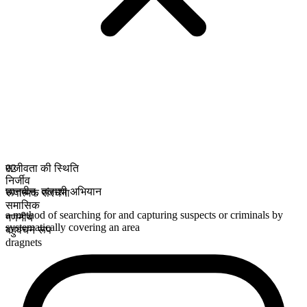
सजीवता की स्थिति
02
निर्जीव
छानबीन
,
तलाशी अभियान
रूपात्मक संरचना
समासिक
a method of searching for and capturing suspects or criminals by
गणनीय
systematically covering an area
बहुवचन रूप
dragnets