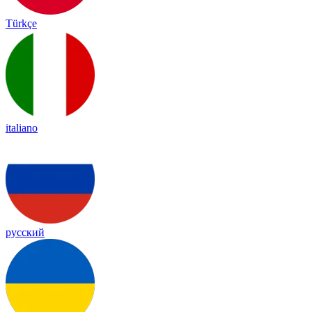
Türkçe
italiano
русский