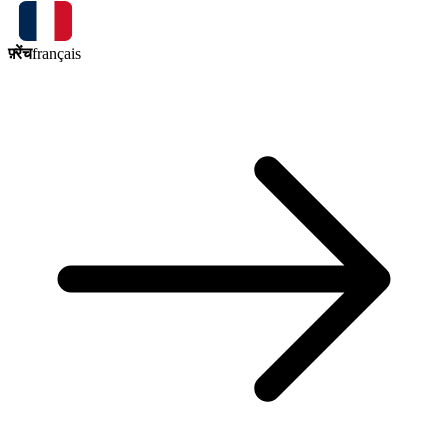
फ़्रेंच
français