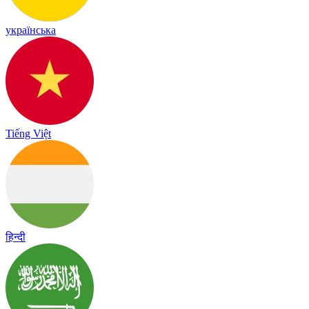
українська
Tiếng Việt
हिन्दी