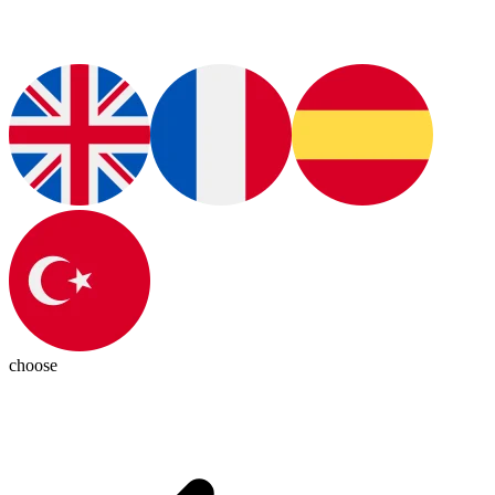
choose