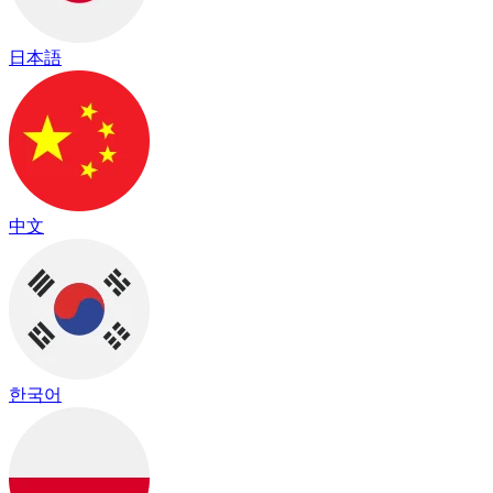
日本語
中文
한국어