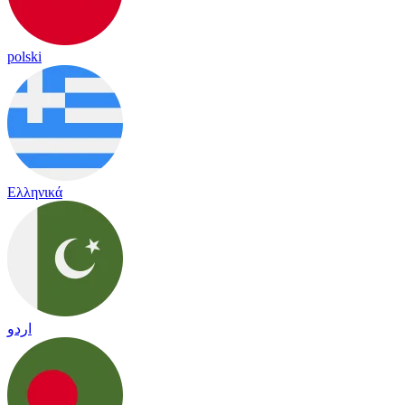
polski
Ελληνικά
اردو