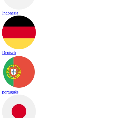
Indonesia
Deutsch
português