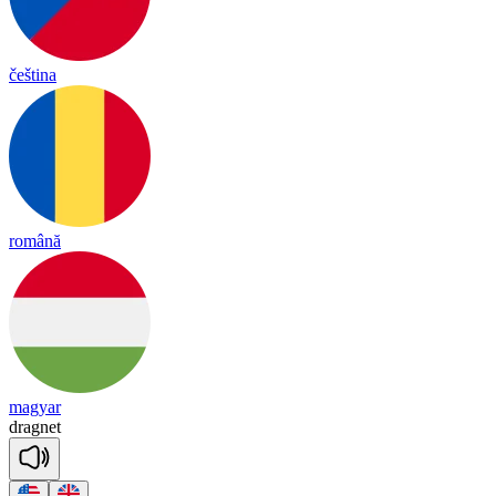
čeština
română
magyar
drag
net