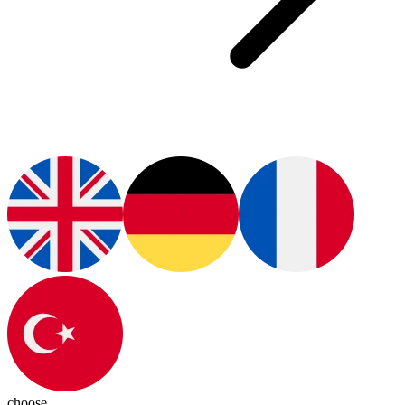
choose