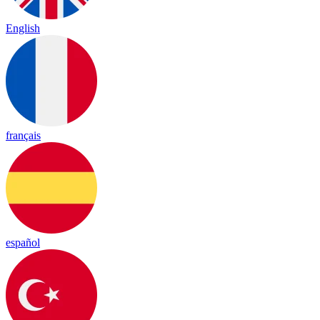
English
français
español