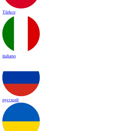
Türkçe
italiano
русский