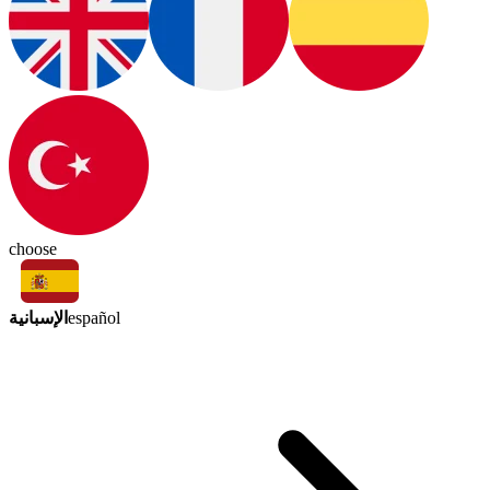
choose
الإسبانية
español