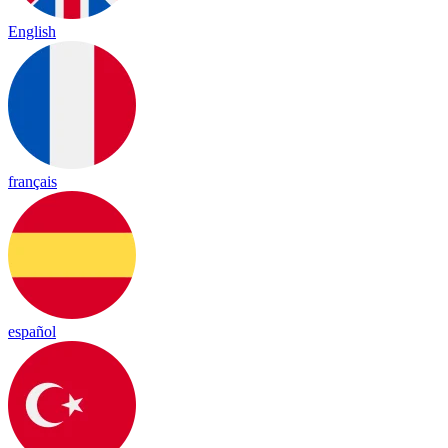
English
français
español