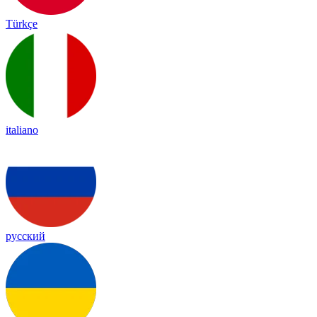
Türkçe
italiano
русский