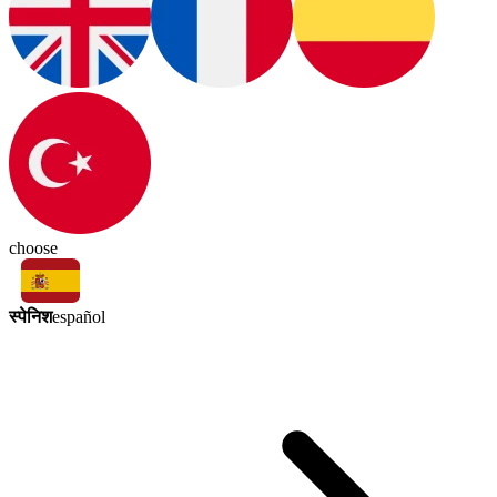
choose
स्पेनिश
español