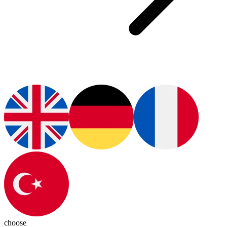
choose