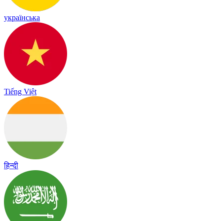
українська
Tiếng Việt
हिन्दी