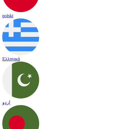
polski
Ελληνικά
اردو