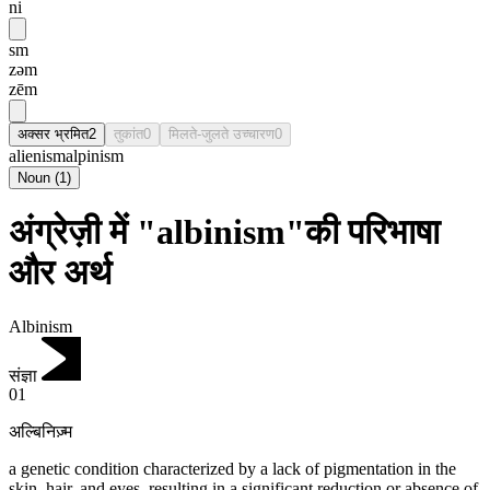
ni
sm
zəm
zēm
अक्सर भ्रमित
2
तुकांत
0
मिलते-जुलते उच्चारण
0
alienism
alpinism
Noun
(
1
)
अंग्रेज़ी में "albinism"की परिभाषा
और अर्थ
Albinism
संज्ञा
01
अल्बिनिज़्म
a genetic condition characterized by a lack of pigmentation in the
skin, hair, and eyes, resulting in a significant reduction or absence of