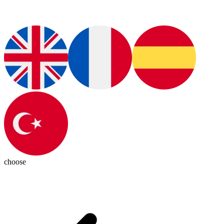
choose