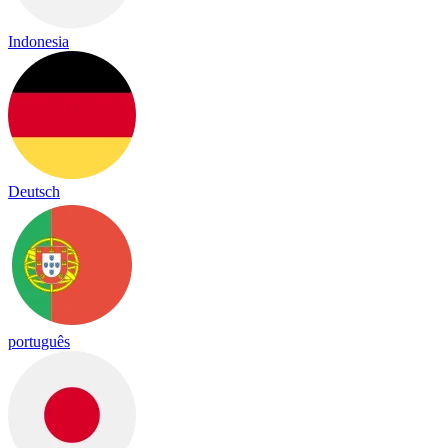
Indonesia
Deutsch
português