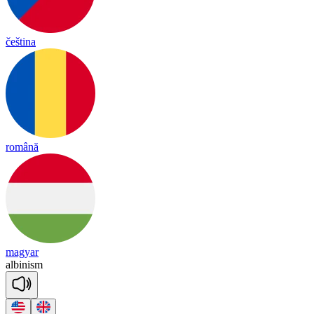
čeština
română
magyar
al
bi
ni
sm