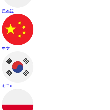
日本語
中文
한국어