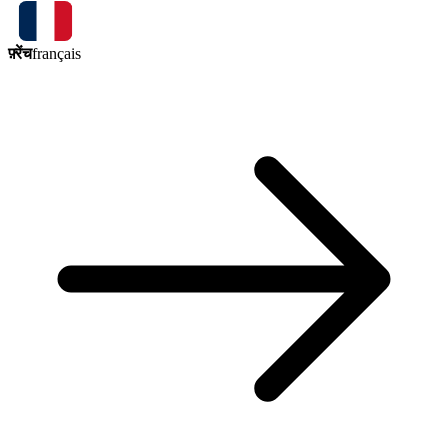
फ़्रेंच
français