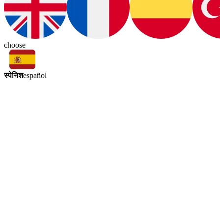
choose
स्पेनिश
español