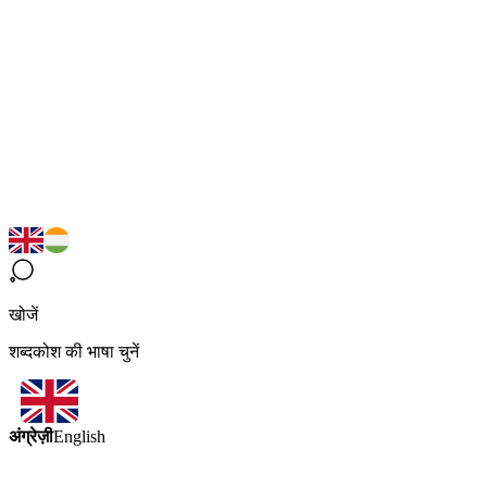
खोजें
शब्दकोश की भाषा चुनें
अंग्रेज़ी
English