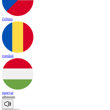
čeština
română
magyar
al
bi
ni
sm