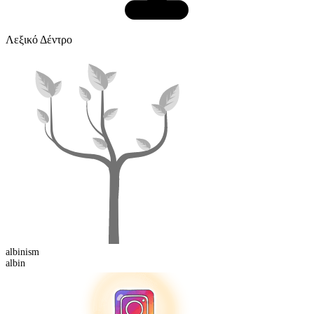
Λεξικό Δέντρο
albin
ism
albin