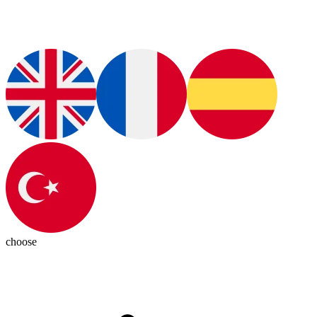
choose