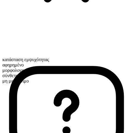
κατάσταση εμψυχότητας
αφηρημένο
μορφολογική σύνθεση
σύνθετο
μη μετρήσιμο