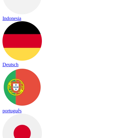
Indonesia
Deutsch
português