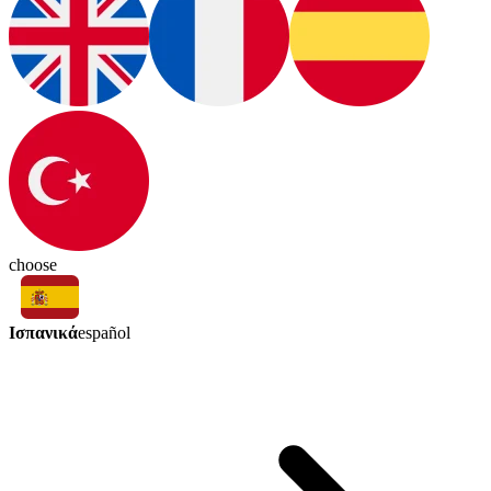
choose
Ισπανικά
español