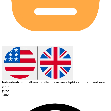
Individuals with
albinism
often have very light skin, hair, and eye
color.