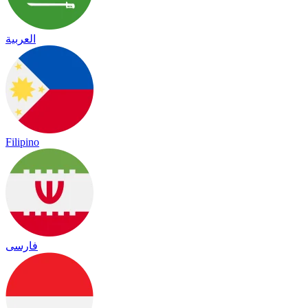
العربية
Filipino
فارسی