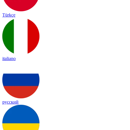
Türkçe
italiano
русский