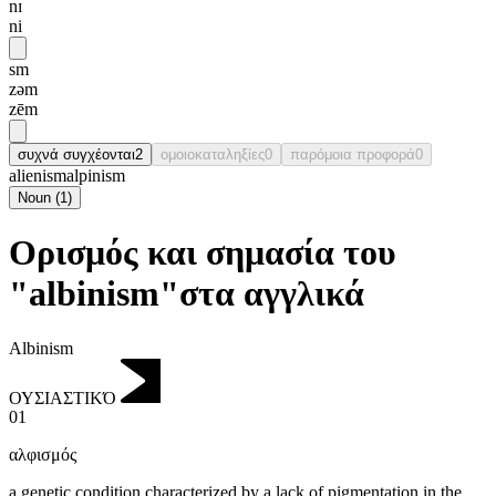
nɪ
ni
sm
zəm
zēm
συχνά συγχέονται
2
ομοιοκαταληξίες
0
παρόμοια προφορά
0
alienism
alpinism
Noun
(
1
)
Ορισμός και σημασία του
"albinism"στα αγγλικά
Albinism
ΟΥΣΙΑΣΤΙΚΌ
01
αλφισμός
a genetic condition characterized by a lack of pigmentation in the