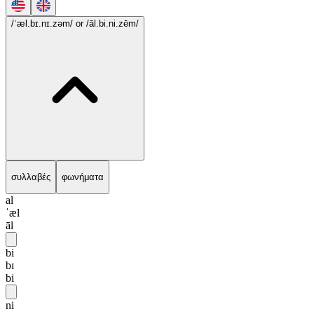
/ˈæl.bɪ.nɪ.zəm/
or /āl.bi.ni.zēm/
συλλαβές
φωνήματα
al
ˈæl
āl
bi
bɪ
bi
ni