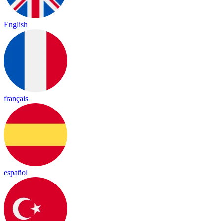
English
français
español