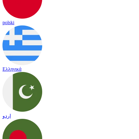
polski
Ελληνικά
اردو