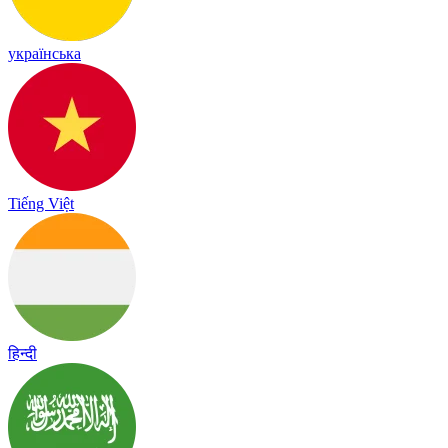
українська
Tiếng Việt
हिन्दी