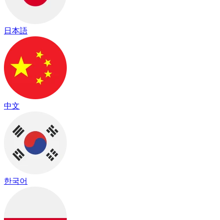
日本語
中文
한국어