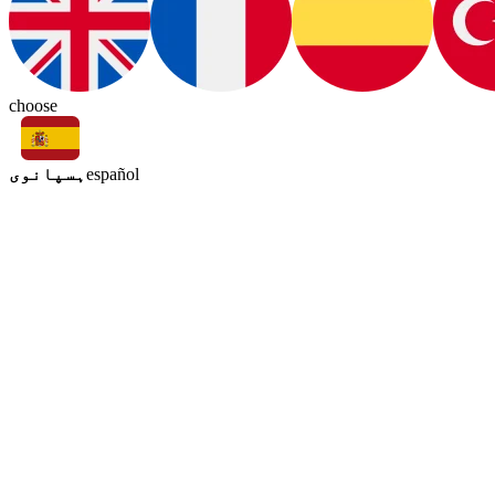
choose
ہسپانوی
español