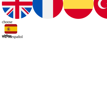
choose
स्पेनिश
español