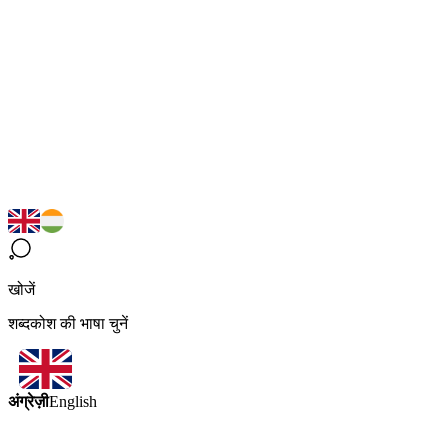
खोजें
शब्दकोश की भाषा चुनें
अंग्रेज़ी
English