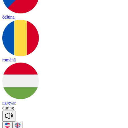
čeština
română
magyar
du
ring