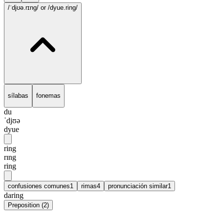
/ˈdjʊə.rɪng/
or /dyue.ring/
sílabas
fonemas
du
ˈdjʊə
dyue
ring
rɪng
ring
confusiones comunes
1
rimas
4
pronunciación similar
1
daring
Preposition
(
2
)