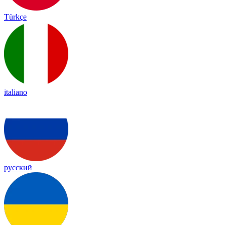
Türkçe
italiano
русский