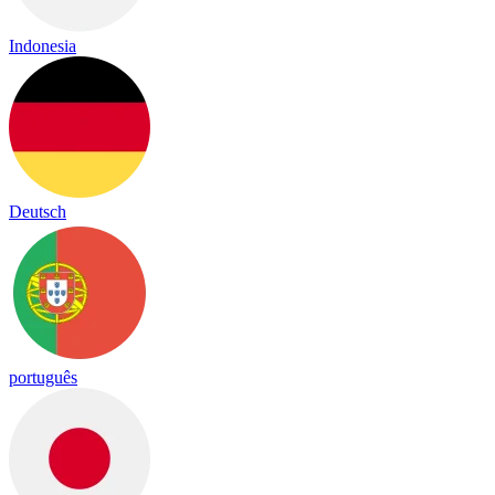
Indonesia
Deutsch
português