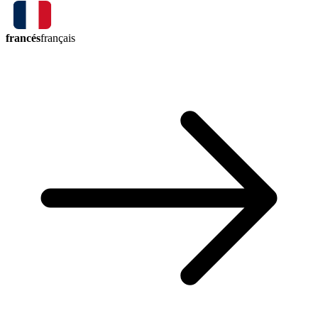
francés
français