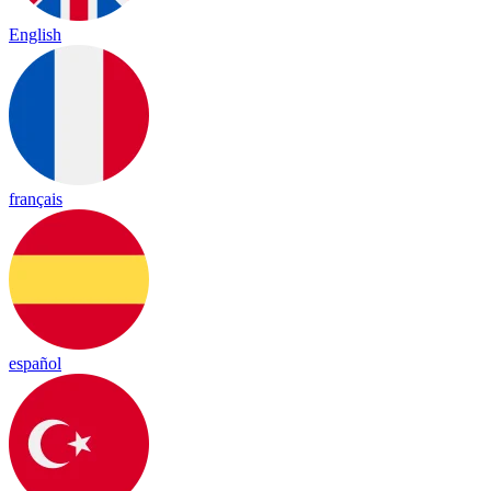
English
français
español