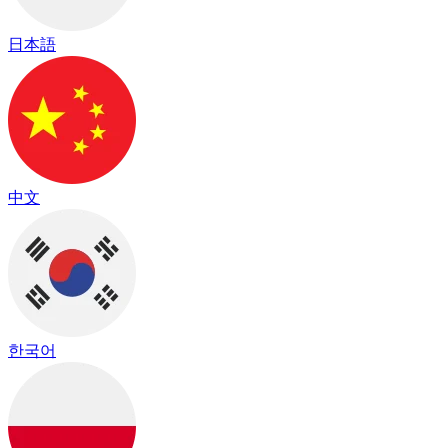
日本語
中文
한국어