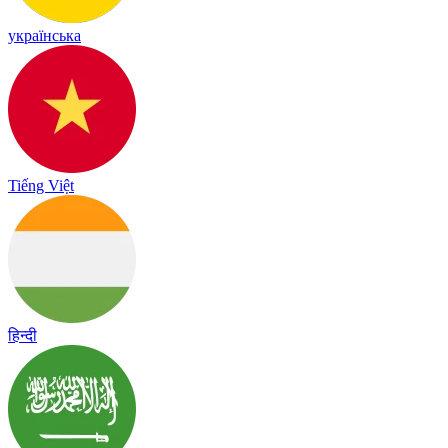
українська
Tiếng Việt
हिन्दी