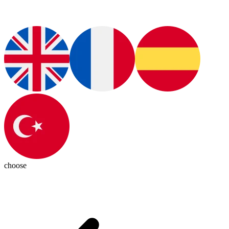
choose