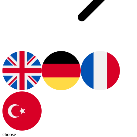
choose