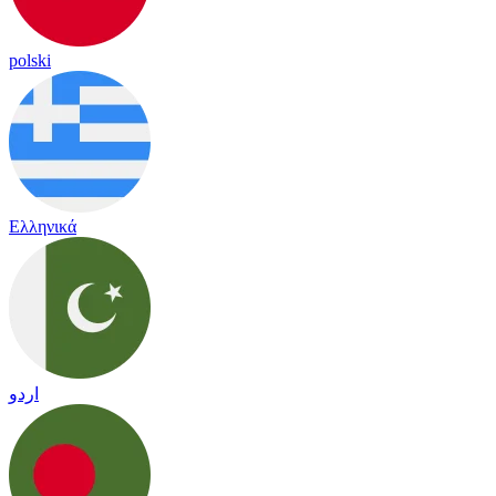
polski
Ελληνικά
اردو