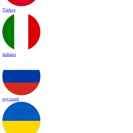
Türkçe
italiano
русский