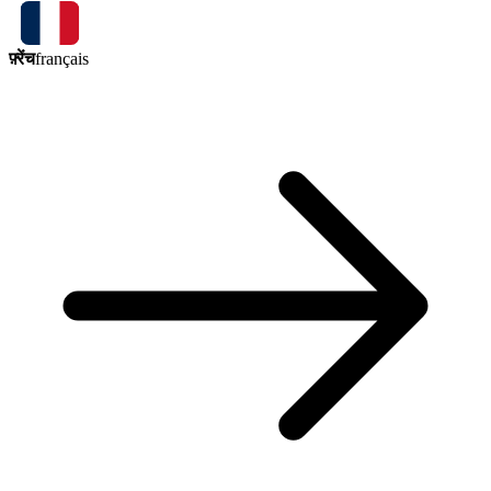
फ़्रेंच
français