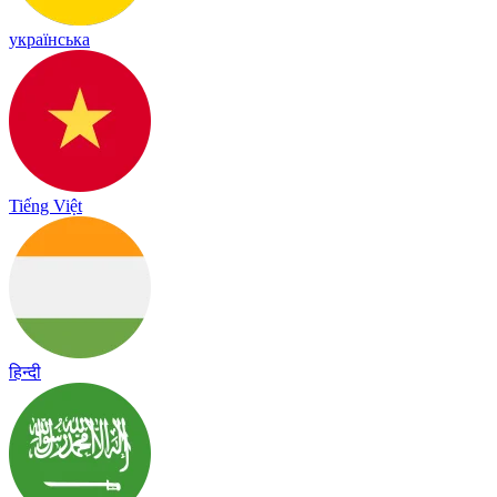
українська
Tiếng Việt
हिन्दी