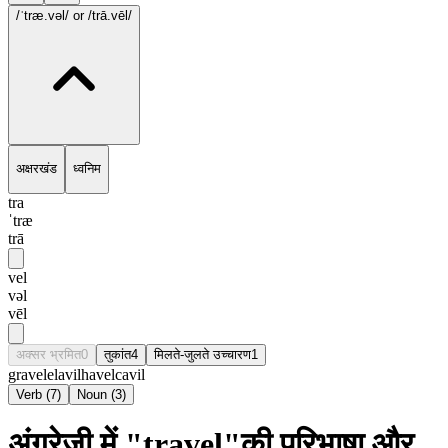
/ˈtræ.vəl/
or /trā.vēl/
अक्षरखंड
ध्वनिम
tra
ˈtræ
trā
vel
vəl
vēl
अक्सर भ्रमित
0
तुकांत
4
मिलते-जुलते उच्चारण
1
gravel
elavil
havel
cavil
Verb
(
7
)
Noun
(
3
)
अंग्रेज़ी में "travel"की परिभाषा और