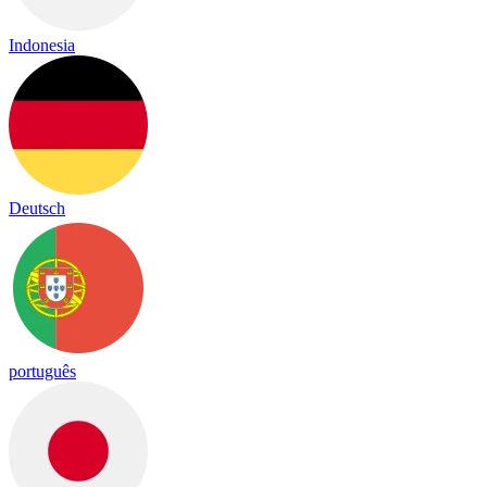
Indonesia
Deutsch
português