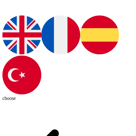
choose