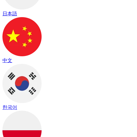
日本語
中文
한국어