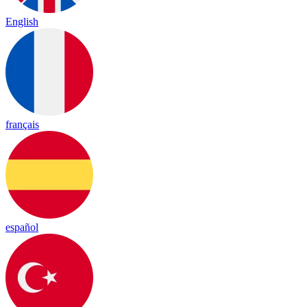
English
français
español