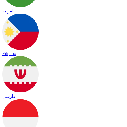
العربية
Filipino
فارسی