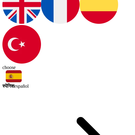
choose
स्पेनिश
español