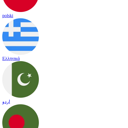
polski
Ελληνικά
اردو