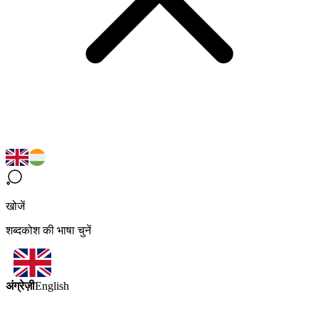
खोजें
शब्दकोश की भाषा चुनें
अंग्रेज़ी
English