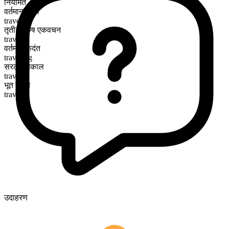
नियमित
वर्तमान काल
travel
तृतीय पुरुष एकवचन
travels
वर्तमान कृदंत
traveling
सरल भूतकाल
traveled
भूत कृदंत
traveled
उदाहरण