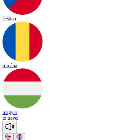
čeština
română
magyar
to
tra
vel