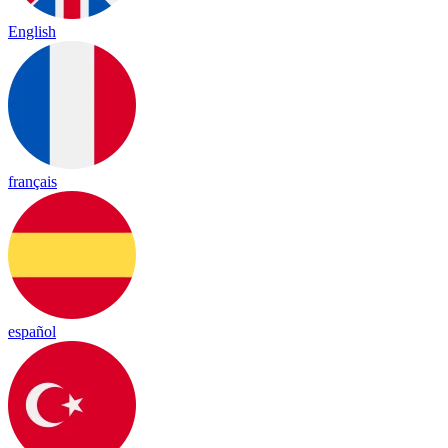
English
français
español