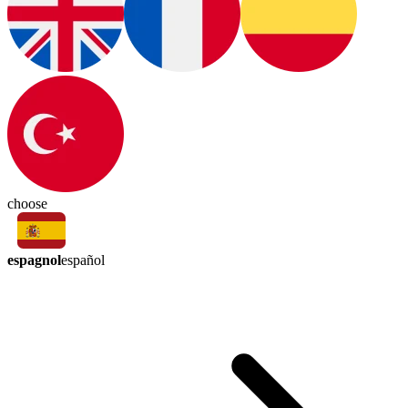
choose
espagnol
español