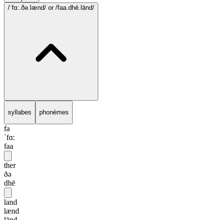
/ˈfɑ:.ðə.lænd/
or /faa.dhē.lānd/
syllabes
phonèmes
fa
ˈfɑ:
faa
ther
ðə
dhē
land
lænd
lānd