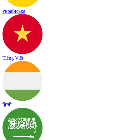
українська
Tiếng Việt
हिन्दी