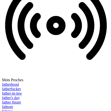
Mots Proches
fatherhood
fatherfucker
father-in-law
father's day
father figure
fathom