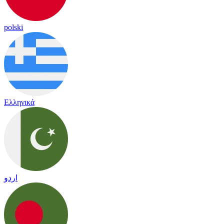
polski
Ελληνικά
اردو