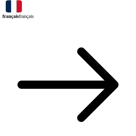
français
français