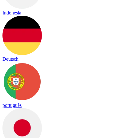
Indonesia
Deutsch
português