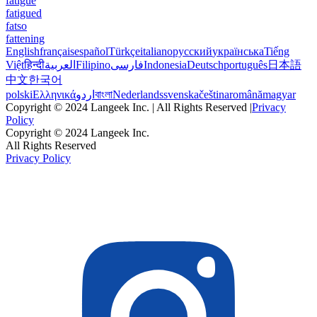
fatigue
fatigued
fatso
fattening
English
français
español
Türkçe
italiano
русский
українська
Tiếng
Việt
हिन्दी
العربية
Filipino
فارسی
Indonesia
Deutsch
português
日本語
中文
한국어
polski
Ελληνικά
اردو
বাংলা
Nederlands
svenska
čeština
română
magyar
Copyright © 2024 Langeek Inc. | All Rights Reserved |
Privacy
Policy
Copyright © 2024 Langeek Inc.
All Rights Reserved
Privacy Policy