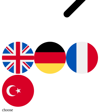
choose