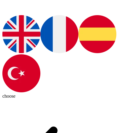
choose