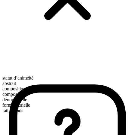
statut d’animéité
abstrait
composition morphologique
composé
dénombrable
forme plurielle
fatherlands