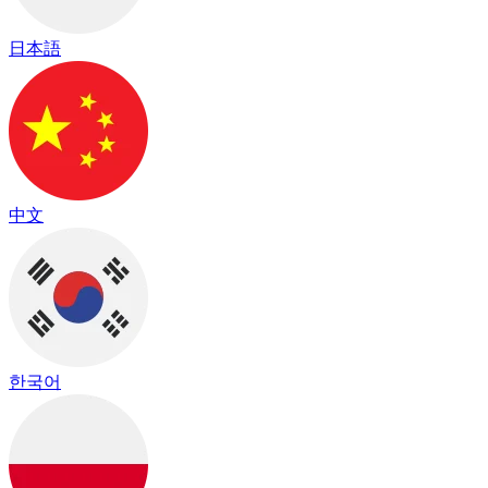
日本語
中文
한국어