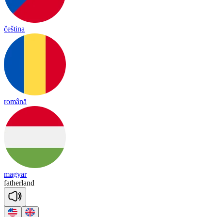
čeština
română
magyar
fa
ther
land