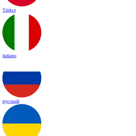
Türkçe
italiano
русский