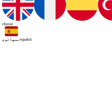
choose
ہسپانوی
español