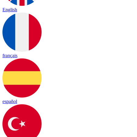
English
français
español