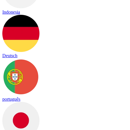
Indonesia
Deutsch
português