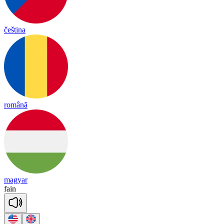
čeština
română
magyar
fain