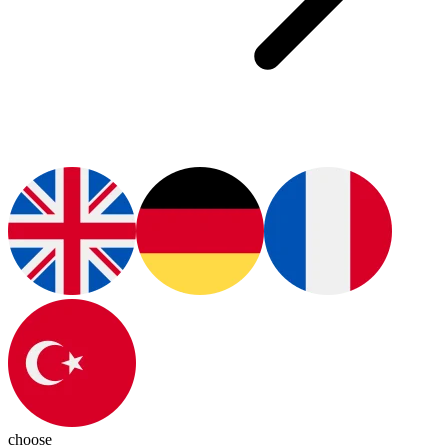
choose