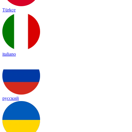
Türkçe
italiano
русский