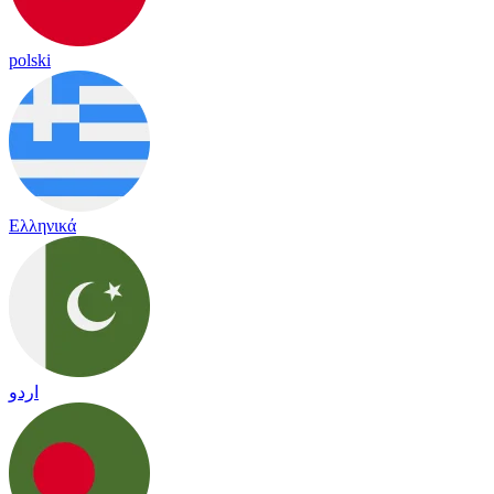
polski
Ελληνικά
اردو