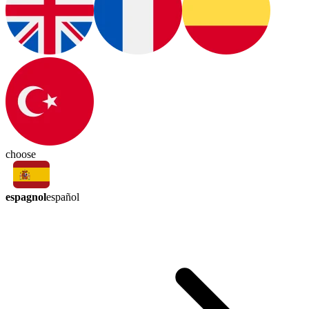
choose
espagnol
español