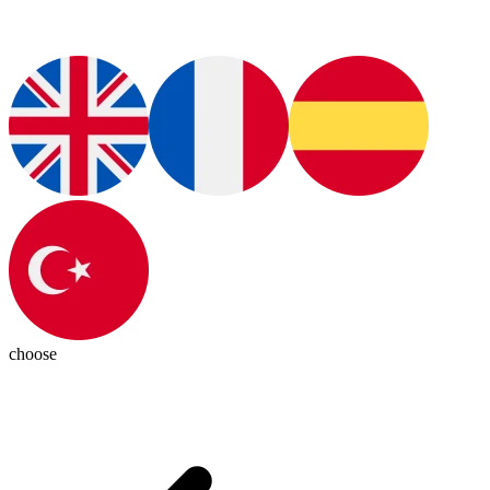
choose