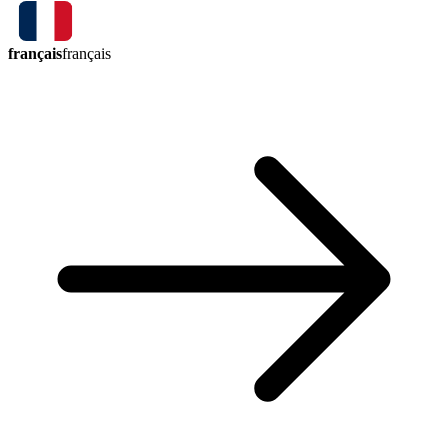
français
français