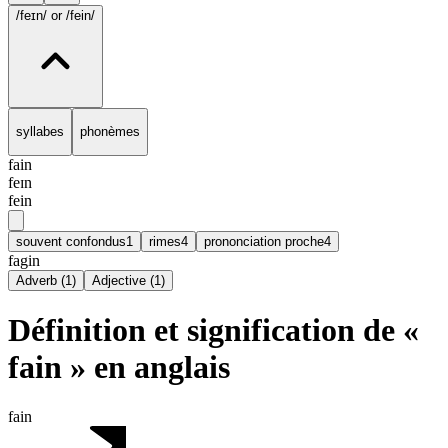
/feɪn/
or /fein/
syllabes
phonèmes
fain
feɪn
fein
souvent confondus
1
rimes
4
prononciation proche
4
fagin
Adverb
(
1
)
Adjective
(
1
)
Définition et signification de «
fain » en anglais
fain