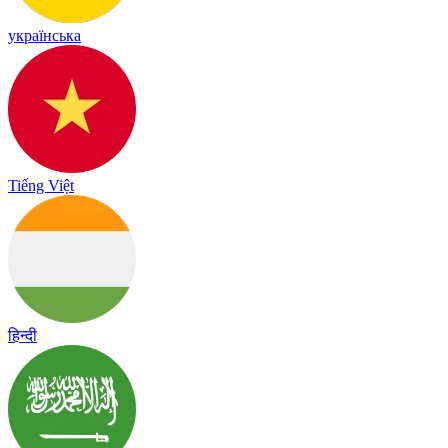
українська
Tiếng Việt
हिन्दी