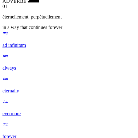
ADVERBE
01
éternellement
,
perpétuellement
in a way that continues forever
ad infinitum
always
eternally
evermore
forever