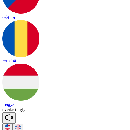
čeština
română
magyar
e
ver
las
ting
ly