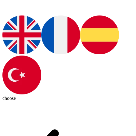
choose