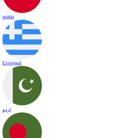
polski
Ελληνικά
اردو