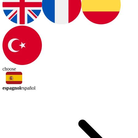
choose
espagnol
español