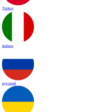
Türkçe
italiano
русский