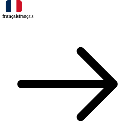
français
français