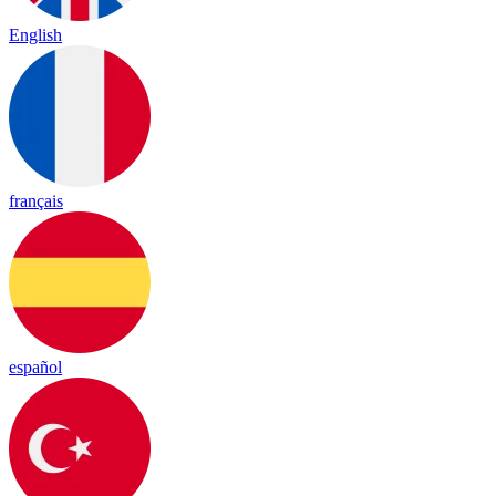
English
français
español