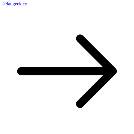
@langeek.co