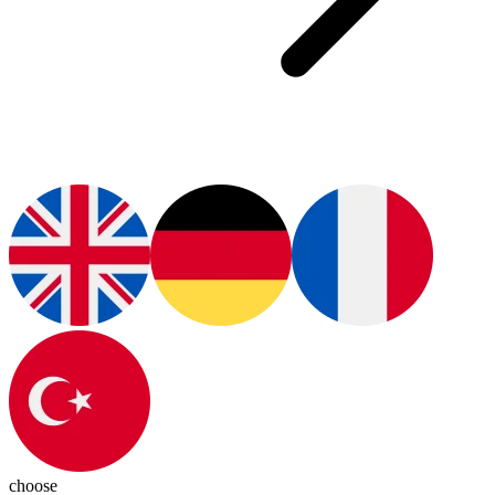
choose