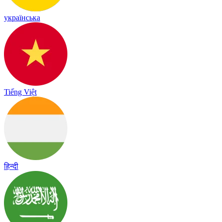
українська
Tiếng Việt
हिन्दी