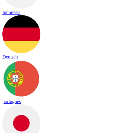
Indonesia
Deutsch
português