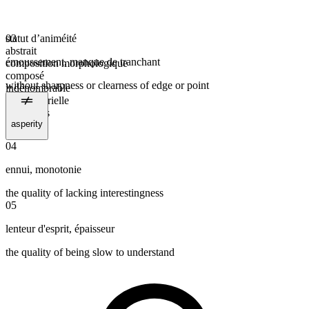
statut d’animéité
03
abstrait
émoussement
,
manque de tranchant
composition morphologique
composé
without sharpness or clearness of edge or point
indénombrable
forme plurielle
dullnesses
asperity
04
ennui
,
monotonie
the quality of lacking interestingness
05
lenteur d'esprit
,
épaisseur
the quality of being slow to understand