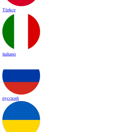
Türkçe
italiano
русский