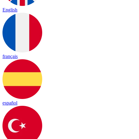
English
français
español