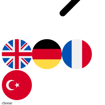
choose