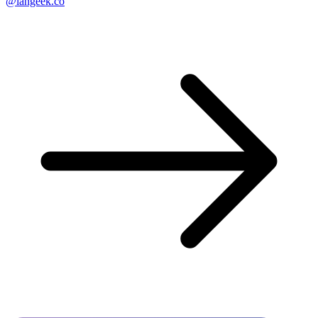
@langeek.co