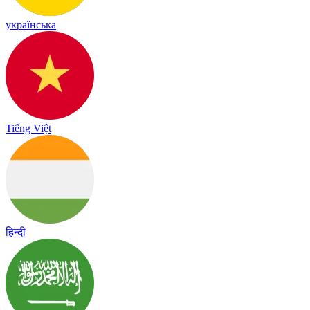
українська
Tiếng Việt
हिन्दी