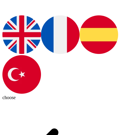
choose