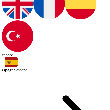
choose
espagnol
español