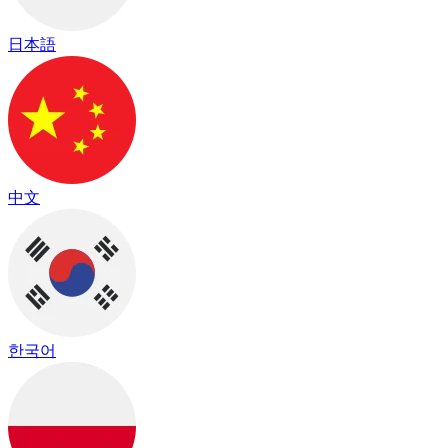
日本語
中文
한국어