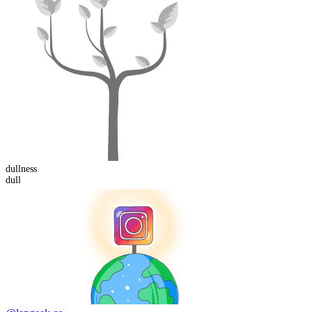
dull
ness
dull