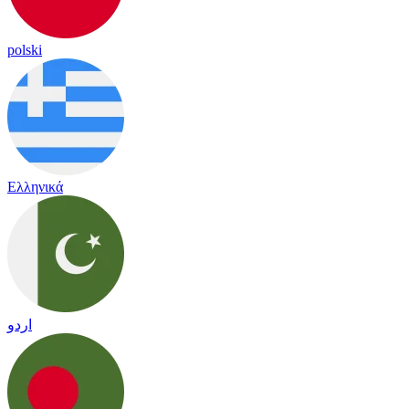
polski
Ελληνικά
اردو