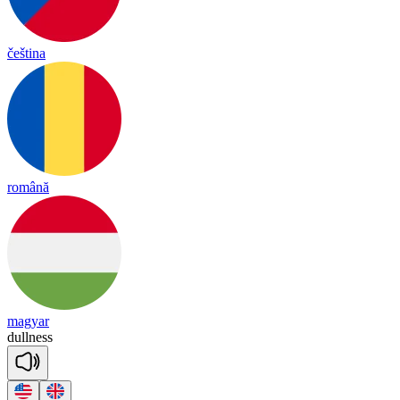
čeština
română
magyar
dull
ness