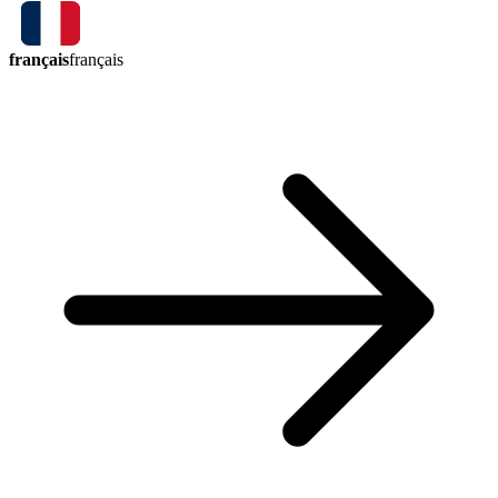
français
français