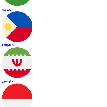
العربية
Filipino
فارسی