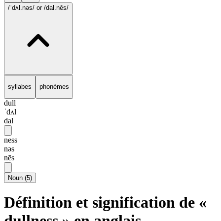
/ˈdʌl.nəs/
or /dal.nēs/
syllabes
phonèmes
dull
ˈdʌl
dal
ness
nəs
nēs
Noun
(
5
)
Définition et signification de «
dullness » en anglais