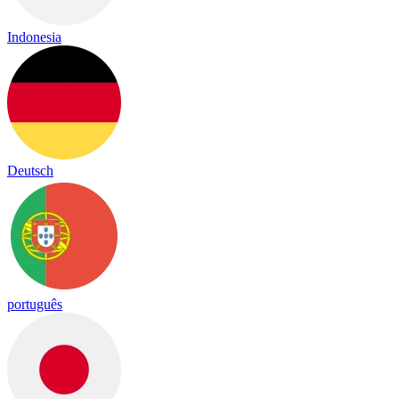
Indonesia
Deutsch
português