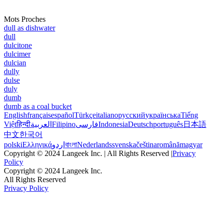
Mots Proches
dull as dishwater
dull
dulcitone
dulcimer
dulcian
dully
dulse
duly
dumb
dumb as a coal bucket
English
français
español
Türkçe
italiano
русский
українська
Tiếng
Việt
हिन्दी
العربية
Filipino
فارسی
Indonesia
Deutsch
português
日本語
中文
한국어
polski
Ελληνικά
اردو
বাংলা
Nederlands
svenska
čeština
română
magyar
Copyright © 2024 Langeek Inc. | All Rights Reserved |
Privacy
Policy
Copyright © 2024 Langeek Inc.
All Rights Reserved
Privacy Policy