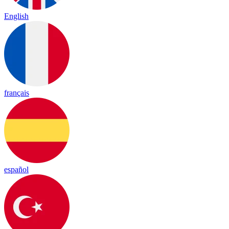
English
français
español