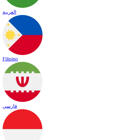
العربية
Filipino
فارسی