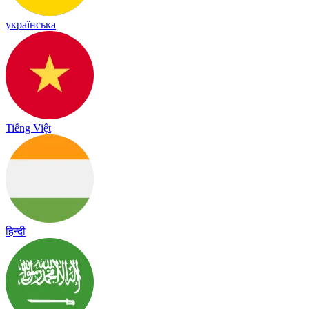
українська
Tiếng Việt
हिन्दी