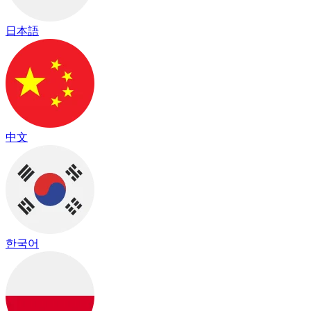
日本語
中文
한국어