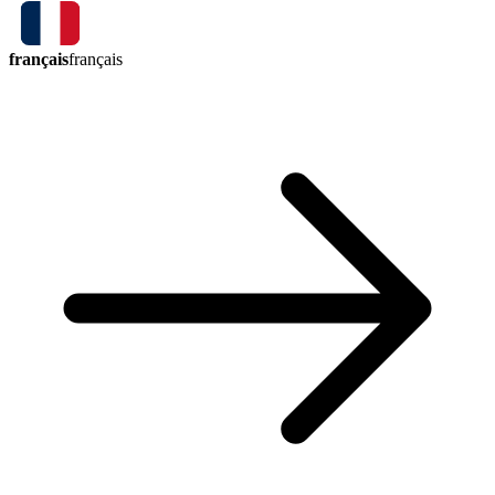
français
français