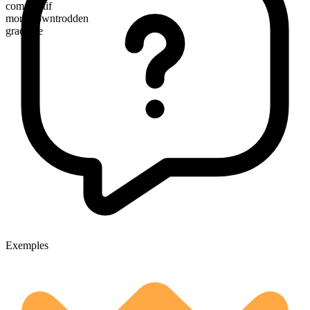
comparatif
more downtrodden
gradable
Exemples