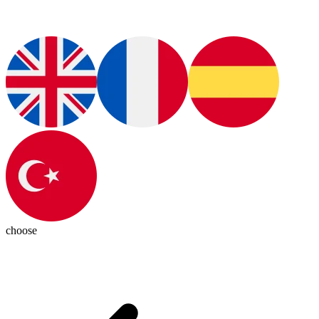
choose