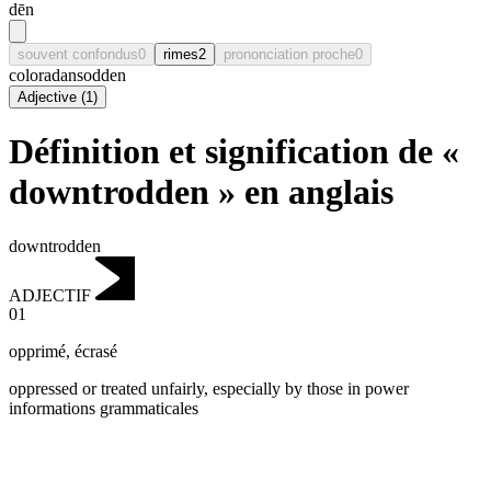
dēn
souvent confondus
0
rimes
2
prononciation proche
0
coloradan
sodden
Adjective
(
1
)
Définition et signification de «
downtrodden » en anglais
downtrodden
ADJECTIF
01
opprimé
,
écrasé
oppressed or treated unfairly, especially by those in power
informations grammaticales