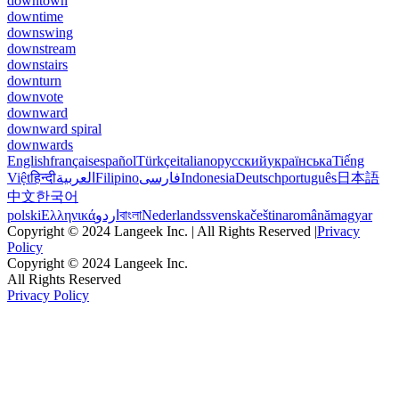
downtown
downtime
downswing
downstream
downstairs
downturn
downvote
downward
downward spiral
downwards
English
français
español
Türkçe
italiano
русский
українська
Tiếng
Việt
हिन्दी
العربية
Filipino
فارسی
Indonesia
Deutsch
português
日本語
中文
한국어
polski
Ελληνικά
اردو
বাংলা
Nederlands
svenska
čeština
română
magyar
Copyright © 2024 Langeek Inc. | All Rights Reserved |
Privacy
Policy
Copyright © 2024 Langeek Inc.
All Rights Reserved
Privacy Policy