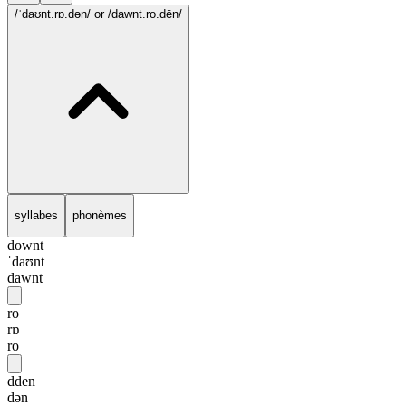
/ˈdaʊnt.rɒ.dən/
or /dawnt.ro.dēn/
syllabes
phonèmes
downt
ˈdaʊnt
dawnt
ro
rɒ
ro
dden
dən