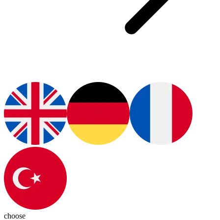
choose