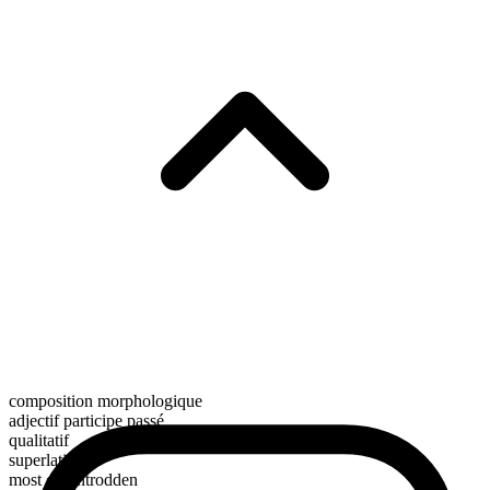
composition morphologique
adjectif participe passé
qualitatif
superlatif
most downtrodden