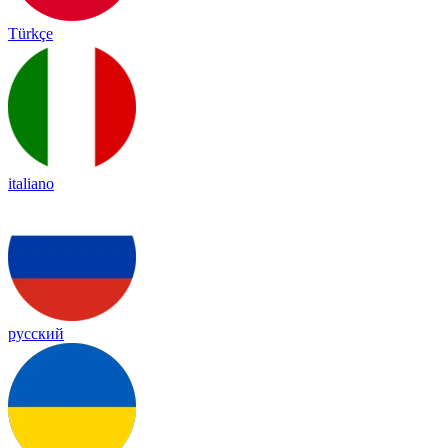
Türkçe
italiano
русский