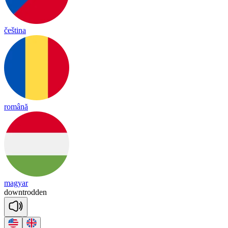
čeština
română
magyar
downt
ro
dden