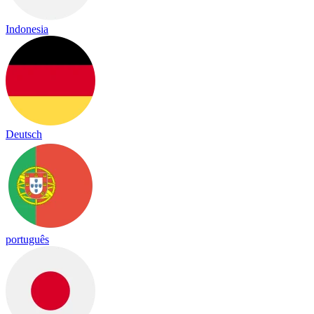
Indonesia
Deutsch
português