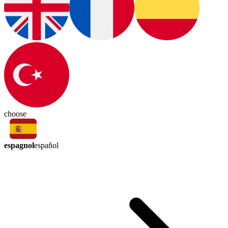
choose
espagnol
español