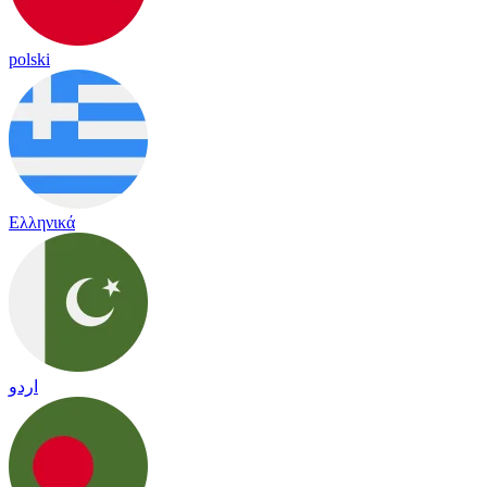
polski
Ελληνικά
اردو