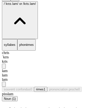
/ˈkrɪs.lam/
or /kris.lam/
syllabes
phonèmes
chris
ˈkrɪs
kris
lam
lam
lam
souvent confondus
0
rimes
1
prononciation proche
0
pisslam
Noun
(
1
)