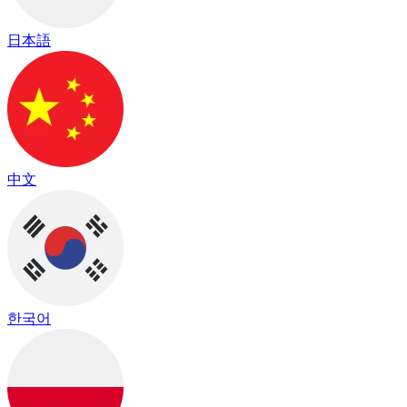
日本語
中文
한국어