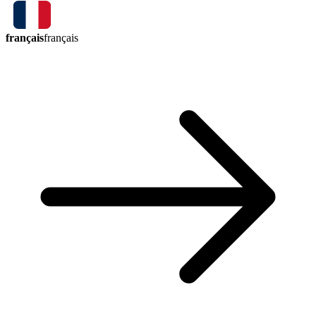
français
français