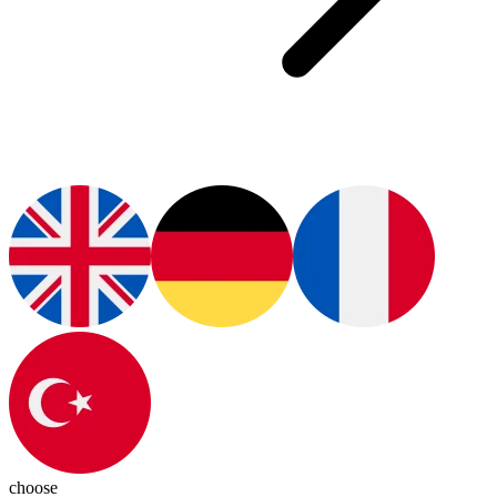
choose