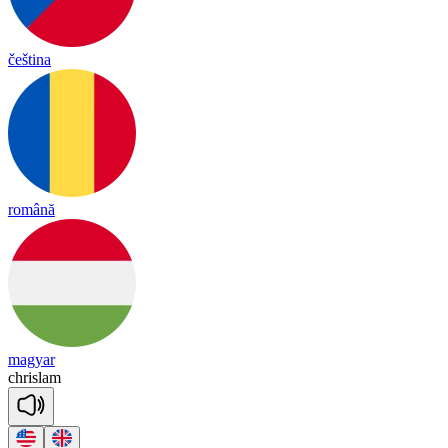
čeština
română
magyar
chris
lam