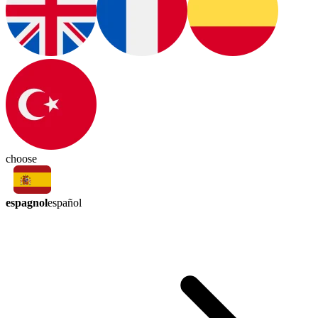
choose
espagnol
español