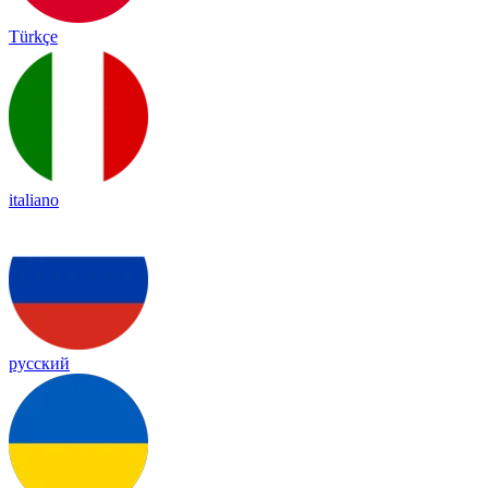
Türkçe
italiano
русский