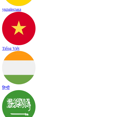
українська
Tiếng Việt
हिन्दी