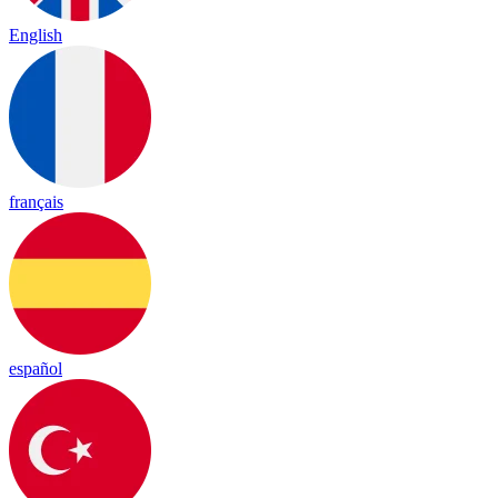
English
français
español