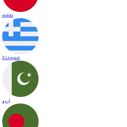
polski
Ελληνικά
اردو