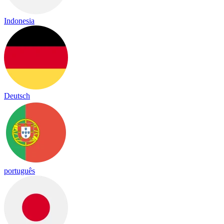
Indonesia
Deutsch
português