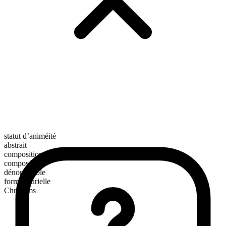
statut d’animéité
abstrait
composition morphologique
composé
dénombrable
forme plurielle
Chrislams