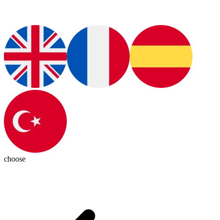
choose