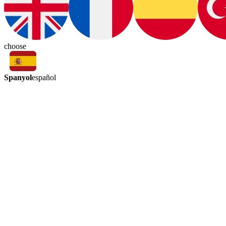
choose
Spanyol
español