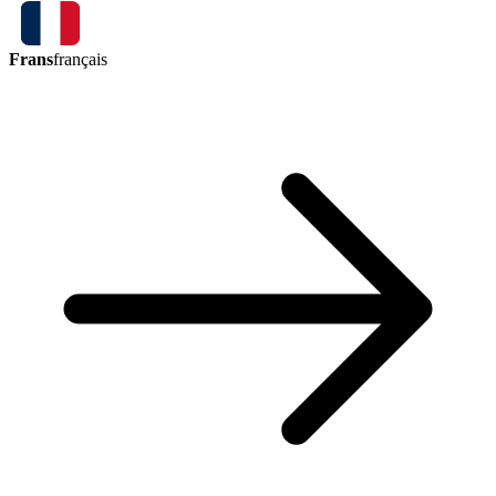
Frans
français