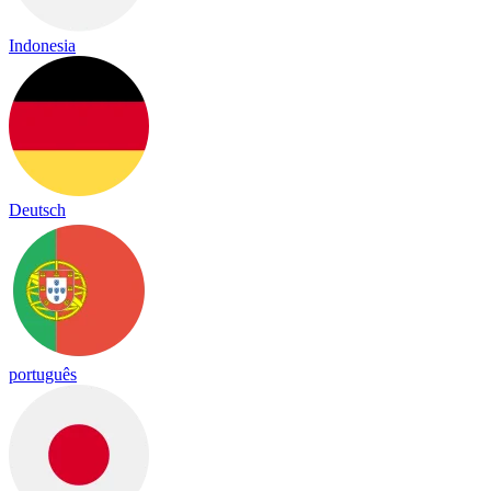
Indonesia
Deutsch
português