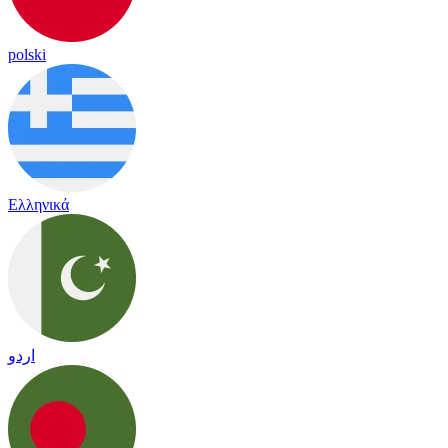
polski
Ελληνικά
اردو