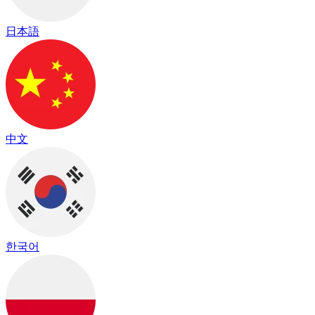
日本語
中文
한국어