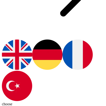
choose