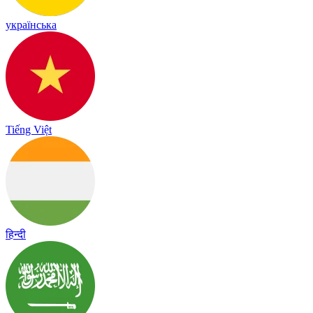
українська
Tiếng Việt
हिन्दी