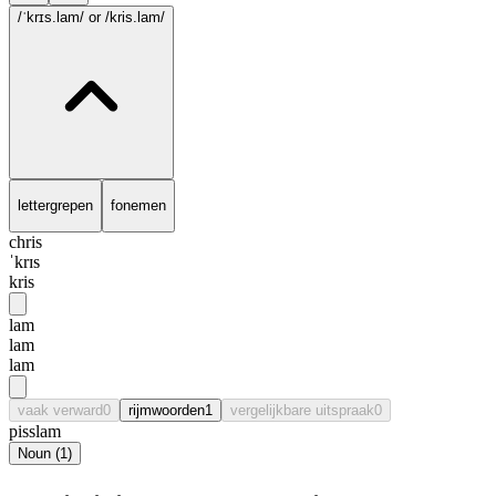
/ˈkrɪs.lam/
or /kris.lam/
lettergrepen
fonemen
chris
ˈkrɪs
kris
lam
lam
lam
vaak verward
0
rijmwoorden
1
vergelijkbare uitspraak
0
pisslam
Noun
(
1
)