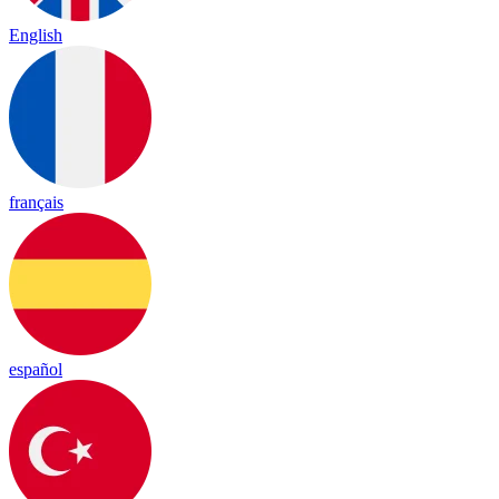
English
français
español