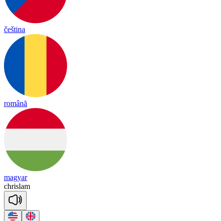
čeština
română
magyar
chris
lam