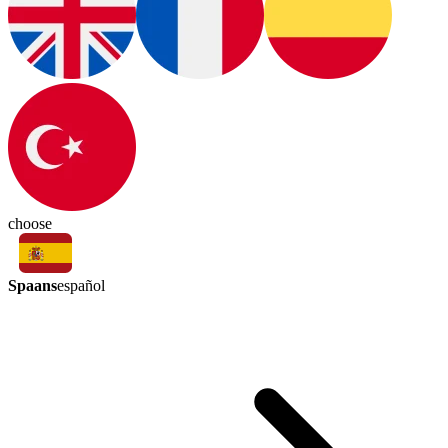
choose
Spaans
español