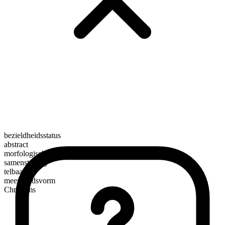
bezieldheidsstatus
abstract
morfologische samenstelling
samenstelling
telbaar
meervoudsvorm
Chrislams