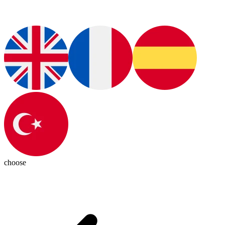
choose