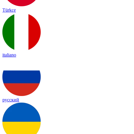
Türkçe
italiano
русский