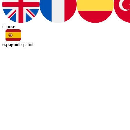
choose
espagnol
español