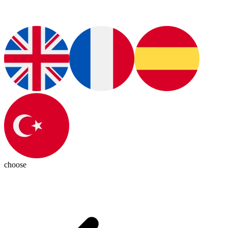
choose