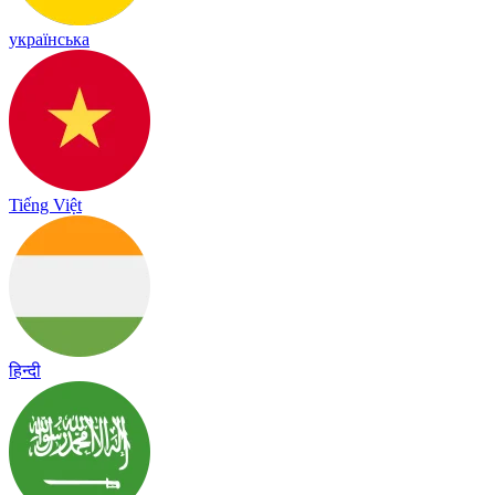
українська
Tiếng Việt
हिन्दी