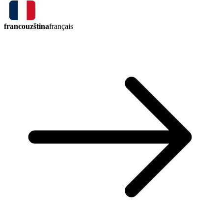
francouzština
français