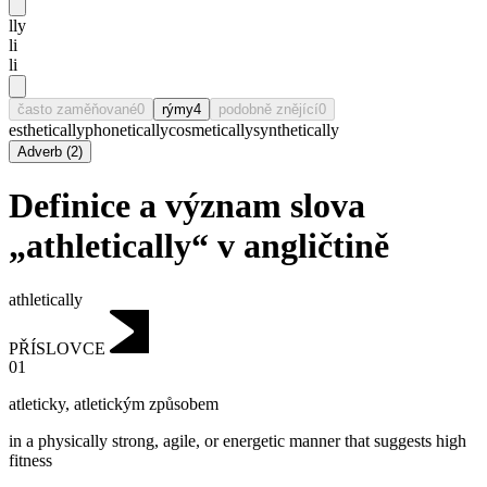
lly
li
li
často zaměňované
0
rýmy
4
podobně znějící
0
esthetically
phonetically
cosmetically
synthetically
Adverb
(
2
)
Definice a význam slova
„athletically“ v angličtině
athletically
PŘÍSLOVCE
01
atleticky
,
atletickým způsobem
in a physically strong, agile, or energetic manner that suggests high
fitness