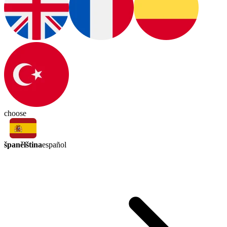
choose
španělština
español