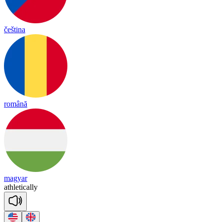
čeština
română
magyar
ath
le
tica
lly