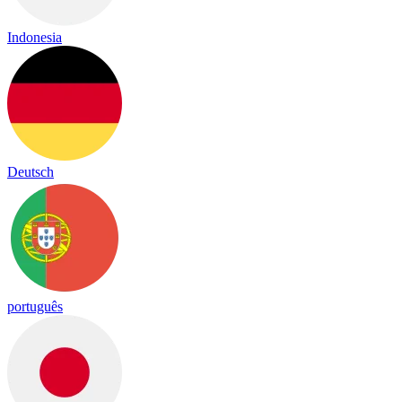
Indonesia
Deutsch
português