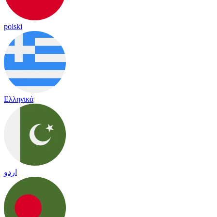
polski
Ελληνικά
اردو