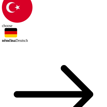
choose
němčina
Deutsch