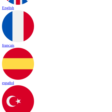
English
français
español