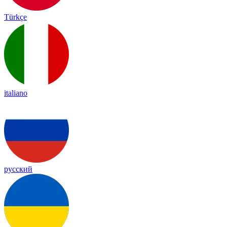
Türkçe
italiano
русский