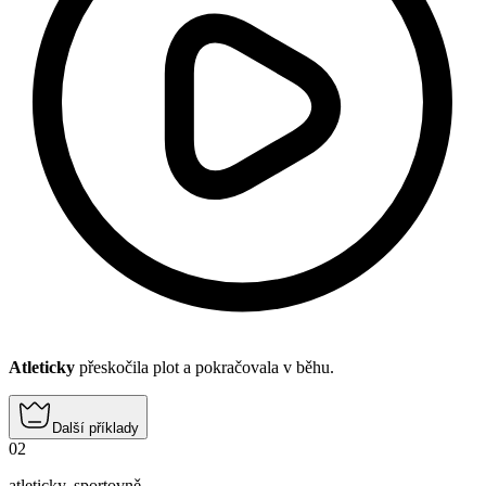
Atleticky
přeskočila plot a pokračovala v běhu.
Další příklady
02
atleticky
,
sportovně