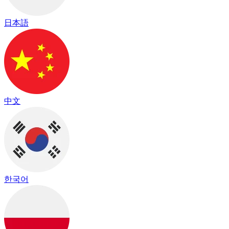
日本語
中文
한국어