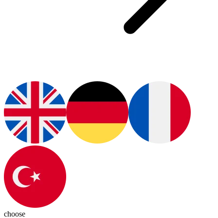
choose