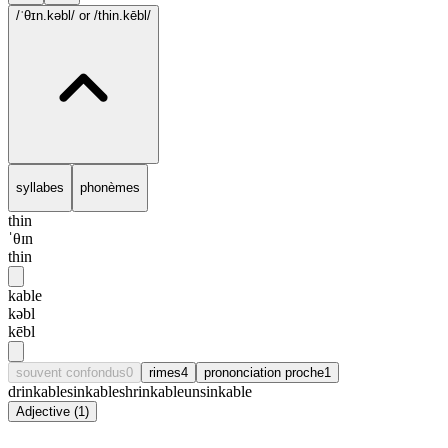
/ˈθɪn.kəbl/
or /thin.kēbl/
syllabes
phonèmes
thin
ˈθɪn
thin
kable
kəbl
kēbl
souvent confondus
0
rimes
4
prononciation proche
1
drinkable
sinkable
shrinkable
unsinkable
Adjective
(
1
)