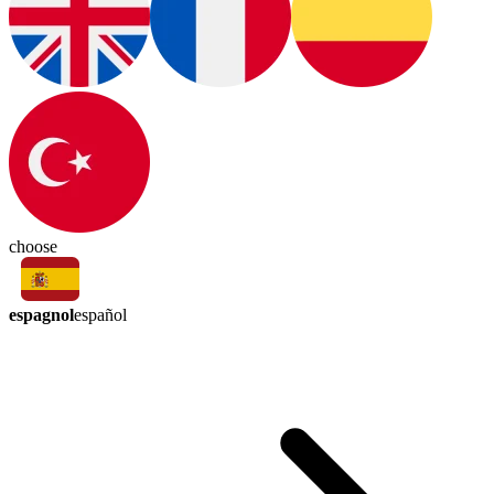
choose
espagnol
español