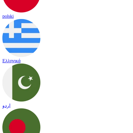
polski
Ελληνικά
اردو