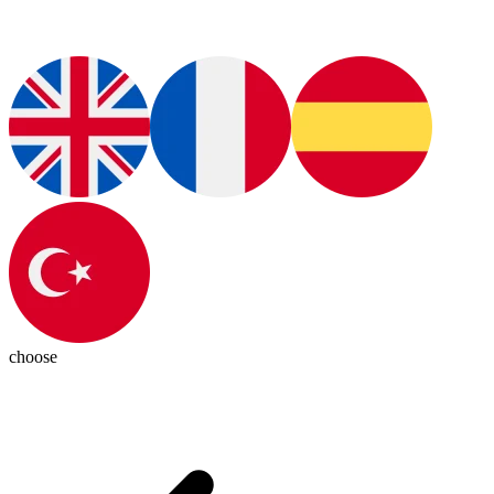
choose