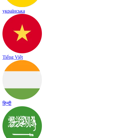
українська
Tiếng Việt
हिन्दी