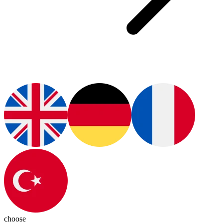
choose