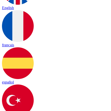
English
français
español