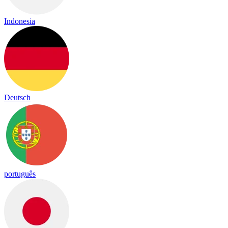
Indonesia
Deutsch
português