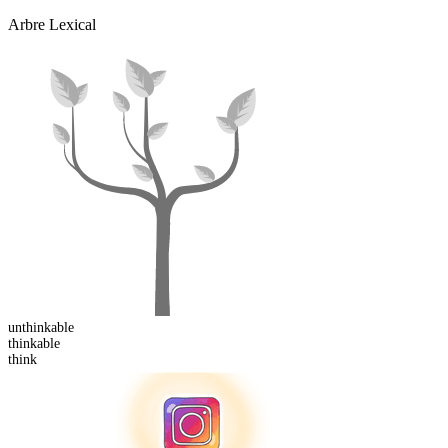
Arbre Lexical
un
thinkable
think
able
think