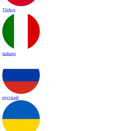
Türkçe
italiano
русский