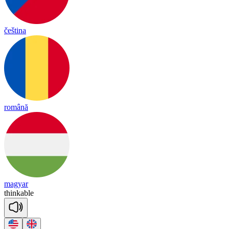
čeština
română
magyar
thin
kable