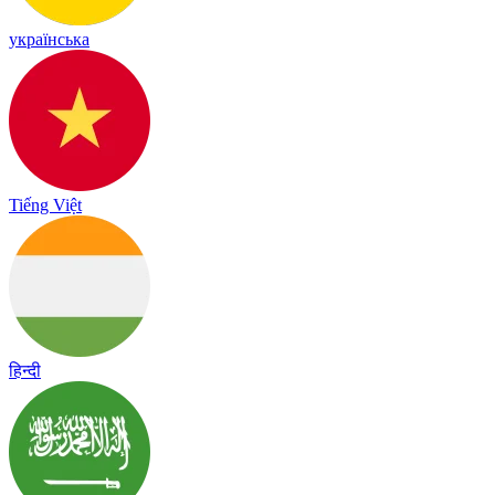
українська
Tiếng Việt
हिन्दी