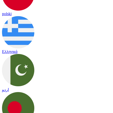
polski
Ελληνικά
اردو