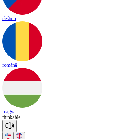
čeština
română
magyar
thin
kable