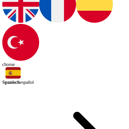
choose
Spanisch
español