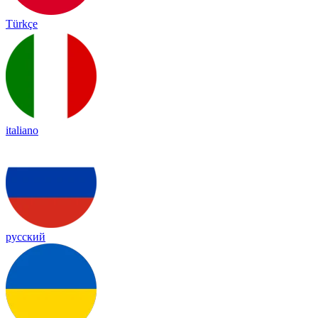
Türkçe
italiano
русский