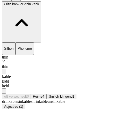
/ˈθɪn.kəbl/
or /thin.kēbl/
Silben
Phoneme
thin
ˈθɪn
thin
kable
kəbl
kēbl
oft verwechselt
0
Reime
4
ähnlich klingend
1
drinkable
sinkable
shrinkable
unsinkable
Adjective
(
1
)