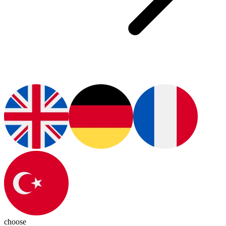
choose