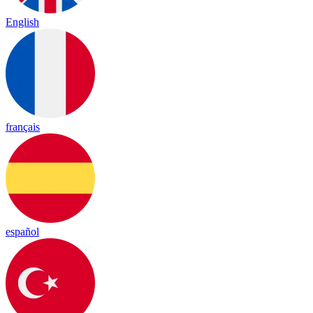
English
français
español