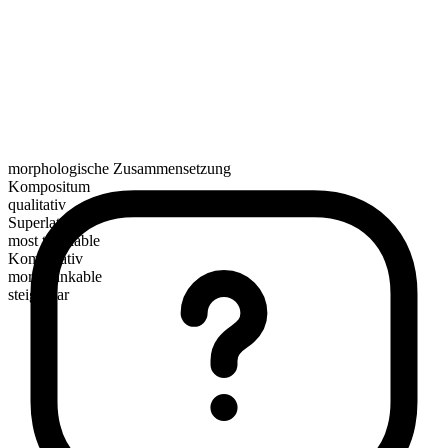
morphologische Zusammensetzung
Kompositum
qualitativ
Superlativ
most thinkable
Komparativ
more thinkable
steigerbar