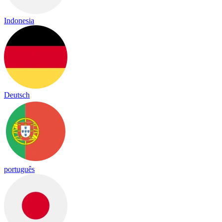
Indonesia
Deutsch
português