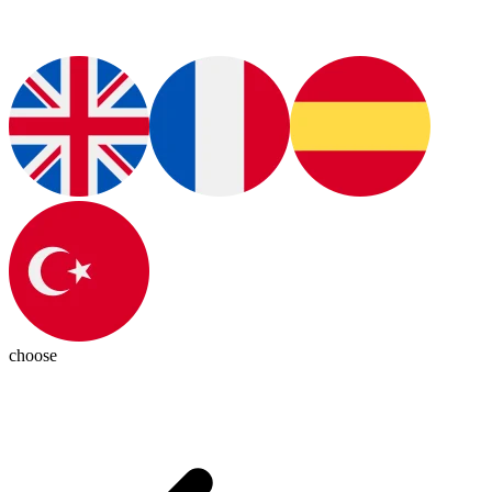
choose