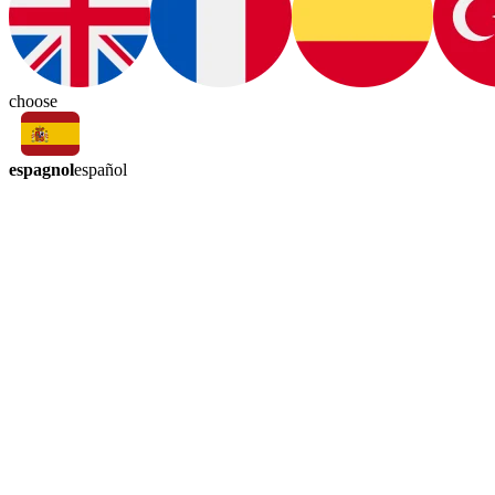
choose
espagnol
español