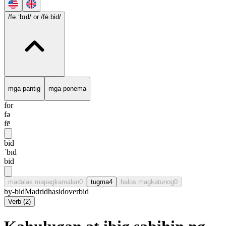
/fə.ˈbɪd/
or /fē.bid/
mga pantig
mga ponema
for
fə
fē
bid
ˈbɪd
bid
madalas mapagkamalan
0
tugma
4
halos magkatunog
0
by-bid
Madrid
hasid
overbid
Verb
(
2
)