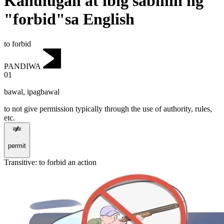
Kahulugan at ibig sabihin ng
"forbid"sa English
to forbid
PANDIWA
01
bawal
,
ipagbawal
to not give permission typically through the use of authority, rules,
etc.
permit
Transitive
:
to forbid
an action