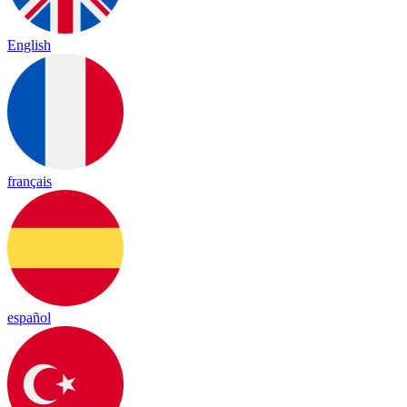
English
français
español