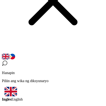
Hanapin
Piliin ang wika ng diksyunaryo
Ingles
English