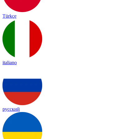
Türkçe
italiano
русский