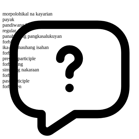
morpolohikal na kayarian
payak
pandiwang kilos
regular
panahunang pangkasalukuyan
forbid
ika-3 panauhang isahan
forbids
present participle
forbidding
simpleng nakaraan
forbade
past participle
forbidden