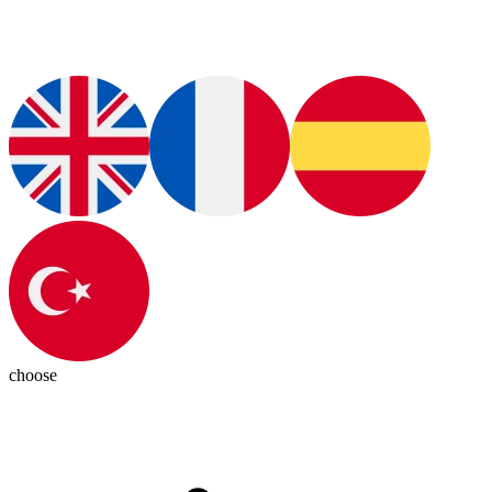
choose