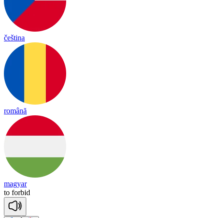
čeština
română
magyar
to
for
bid