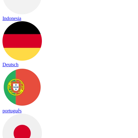
Indonesia
Deutsch
português