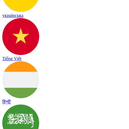
українська
Tiếng Việt
हिन्दी