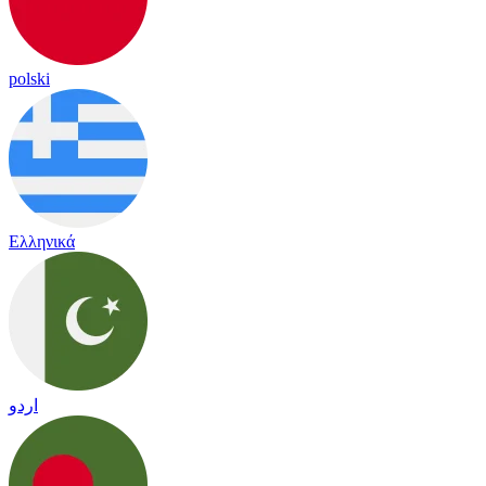
polski
Ελληνικά
اردو