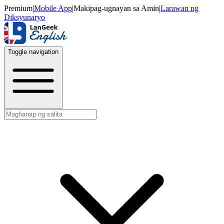
Premium
|
Mobile App
|
Makipag-ugnayan sa Amin
|
Larawan ng
Diksyunaryo
Toggle navigation