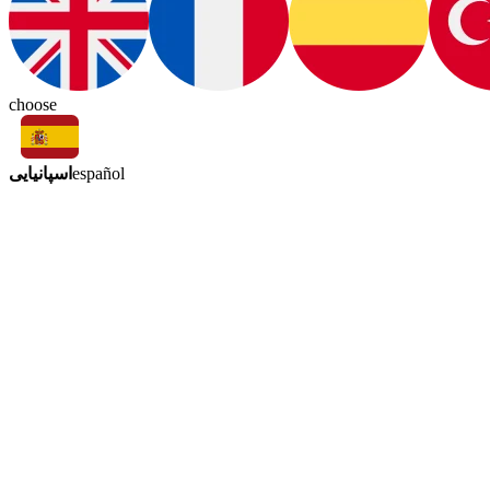
choose
اسپانیایی
español