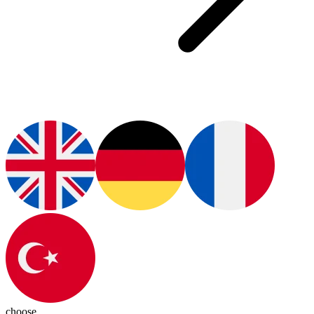
choose