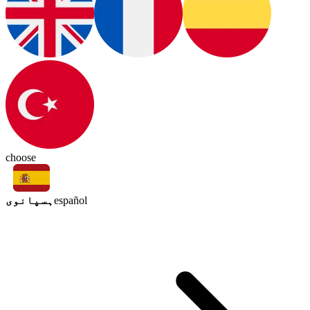
choose
ہسپانوی
español