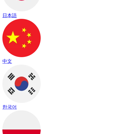
日本語
中文
한국어