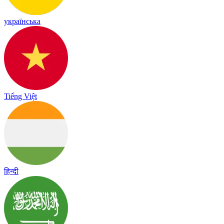
українська
Tiếng Việt
हिन्दी