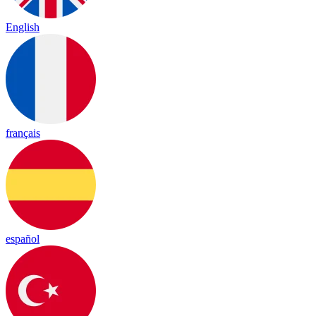
English
français
español