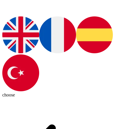
choose