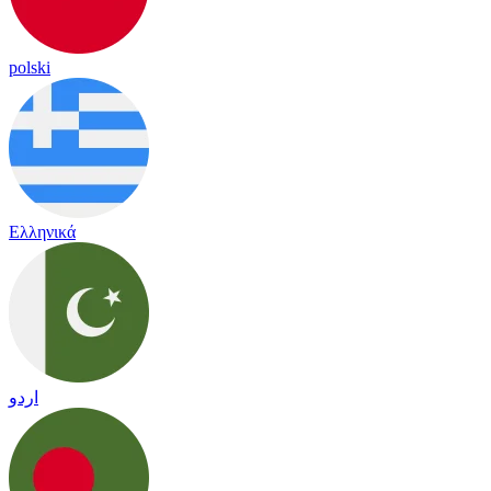
polski
Ελληνικά
اردو