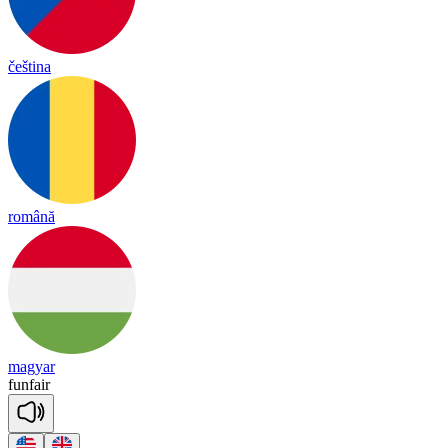
čeština
română
magyar
fun
fair