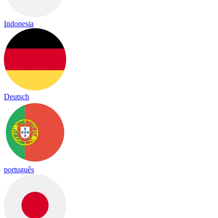
Indonesia
Deutsch
português