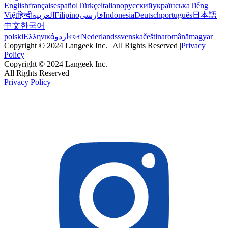
English
français
español
Türkçe
italiano
русский
українська
Tiếng
Việt
हिन्दी
العربية
Filipino
فارسی
Indonesia
Deutsch
português
日本語
中文
한국어
polski
Ελληνικά
اردو
বাংলা
Nederlands
svenska
čeština
română
magyar
Copyright © 2024 Langeek Inc. | All Rights Reserved |
Privacy
Policy
Copyright © 2024 Langeek Inc.
All Rights Reserved
Privacy Policy