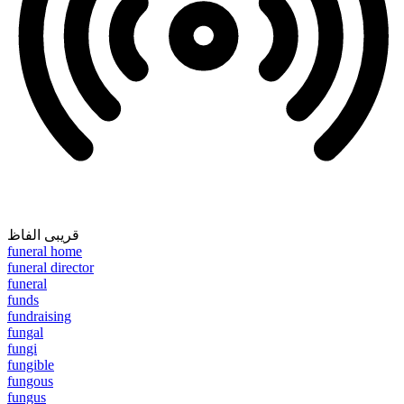
قریبی الفاظ
funeral home
funeral director
funeral
funds
fundraising
fungal
fungi
fungible
fungous
fungus