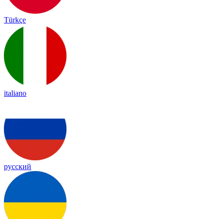
Türkçe
italiano
русский